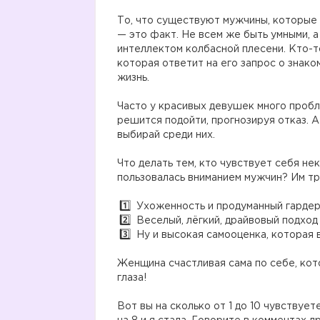
⠀
То, что существуют мужчины, которые
— это факт. Не всем же быть умными, 
интеллектом колбасной плесени. Кто-то
которая ответит на его запрос о знако
жизнь.
⠀
Часто у красивых девушек много пробл
решится подойти, прогнозируя отказ. 
выбирай среди них.
⠀
Что делать тем, кто чувствует себя не
пользовалась вниманием мужчин? Им тр
⠀
Ухоженность и продуманный гардер
Веселый, лёгкий, драйвовый подход 
Ну и высокая самооценка, которая в
⠀
Женщина счастливая сама по себе, кото
глаза!
⠀
Вот вы на сколько от 1 до 10 чувствуе