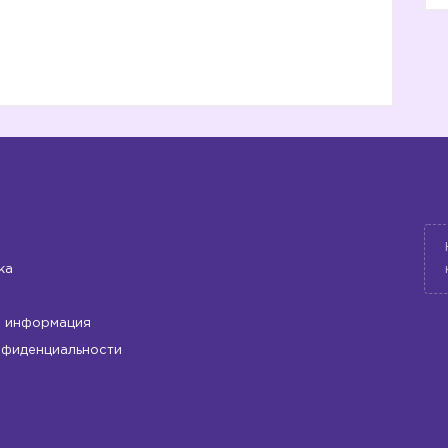
1️⃣
2️⃣
ка
 информация
3️⃣
нфиденциальности