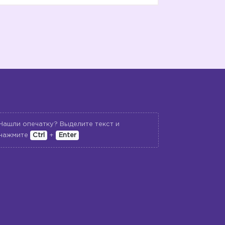
Нашли опечатку? Выделите текст и
нажмите
Ctrl
+
Enter