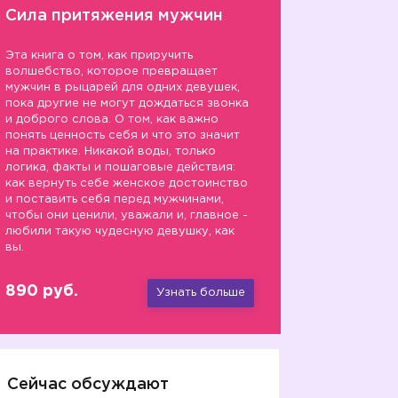
Сила притяжения мужчин
Эта книга о том, как приручить
волшебство, которое превращает
мужчин в рыцарей для одних девушек,
пока другие не могут дождаться звонка
и доброго слова. О том, как важно
понять ценность себя и что это значит
на практике. Никакой воды, только
логика, факты и пошаговые действия:
как вернуть себе женское достоинство
и поставить себя перед мужчинами,
чтобы они ценили, уважали и, главное -
любили такую чудесную девушку, как
вы.
890 руб.
Узнать больше
Сейчас обсуждают