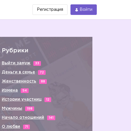
Регистрация
Войти
Рубрики
Выйти замуж
33
Деньги в семье
72
Женственность
88
Измена
54
Истории участниц
12
Мужчины
198
Начало отношений
141
О любви
71