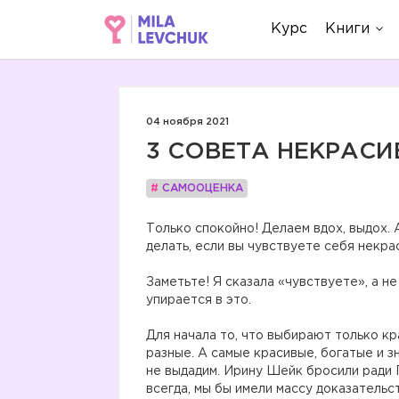
Курс
Книги
04 ноября 2021
3 СОВЕТА НЕКРАС
#
САМООЦЕНКА
Только спокойно! Делаем вдох, выдох. А
делать, если вы чувствуете себя некра
⠀
Заметьте! Я сказала «чувствуете», а н
упирается в это.
⠀
Для начала то, что выбирают только к
разные. А самые красивые, богатые и 
не выдадим. Ирину Шейк бросили ради 
всегда, мы бы имели массу доказательст