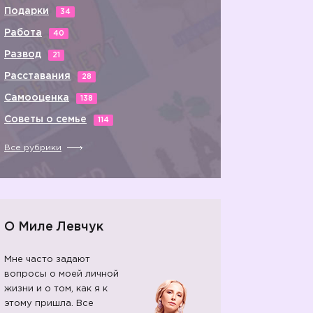
Подарки
34
Работа
40
Развод
21
Расставания
28
Самооценка
138
Советы о семье
114
Все рубрики
О Миле Левчук
Мне часто задают
вопросы о моей личной
жизни и о том, как я к
этому пришла. Все