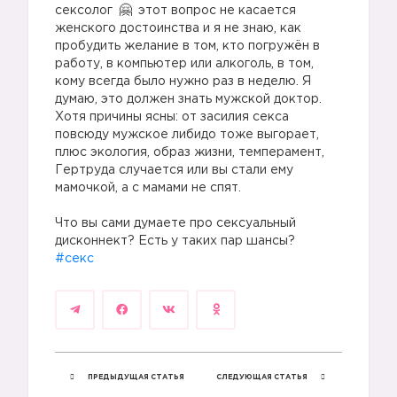
сексолог
этот вопрос не касается
женского достоинства и я не знаю, как
пробудить желание в том, кто погружён в
работу, в компьютер или алкоголь, в том,
кому всегда было нужно раз в неделю. Я
думаю, это должен знать мужской доктор.
Хотя причины ясны: от засилия секса
повсюду мужское либидо тоже выгорает,
плюс экология, образ жизни, темперамент,
Гертруда случается или вы стали ему
мамочкой, а с мамами не спят.
Что вы сами думаете про сексуальный
дисконнект? Есть у таких пар шансы?
#секс
ПРЕДЫДУЩАЯ СТАТЬЯ
СЛЕДУЮЩАЯ СТАТЬЯ