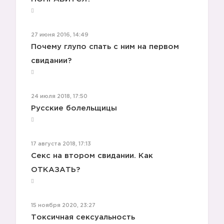
27 июня 2016, 14:49
Почему глупо спать с ним на первом
свидании?
24 июля 2018, 17:50
Русские болельщицы
17 августа 2018, 17:13
Секс на втором свидании. Как
ОТКАЗАТЬ?
15 ноября 2020, 23:27
Токсичная сексуальность