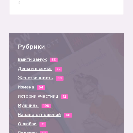
Рубрики
Выйти замуж
33
Деньги в семье
72
Женственность
88
Измена
54
Истории участниц
12
Мужчины
198
Начало отношений
141
О любви
71