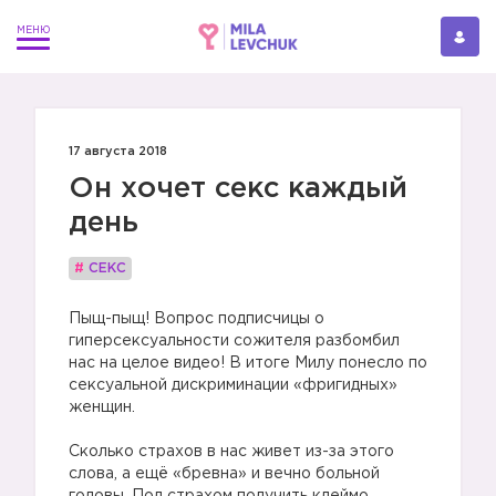
17 августа 2018
Он хочет секс каждый
день
#
СЕКС
Пыщ-пыщ! Вопрос подписчицы о
гиперсексуальности сожителя разбомбил
нас на целое видео! В итоге Милу понесло по
сексуальной дискриминации «фригидных»
женщин.
Сколько страхов в нас живет из-за этого
слова, а ещё «бревна» и вечно больной