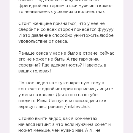
головы. Под страхом получить клеймо
фригидной мы терпим атаки мужчин в каких-
то невменяемых условиях и количествах.
Стоит женщине признаться, что у неё не
свербит и со всех сторон понесётся фууууу!
И это давление способно уничтожить любое
удовольствие от секса.
Раньше секса у нас не было в стране, сейчас
его не может не быть. А где гармония,
середина? Где адекватность? Надеюсь, в
ваших головах!
Полное видео на эту конкретную тему в
контексте одной истории подписчицы ищите
у меня на канале. Для этого на ютубе
введите Мила Левчук или присоедините к
адресу главстраницы /milalevchuk.
Стоило выйти видос, как в комментах
начался митинг: а что если мужчина хочет и
может меньше, чем нужно нам. А я… не