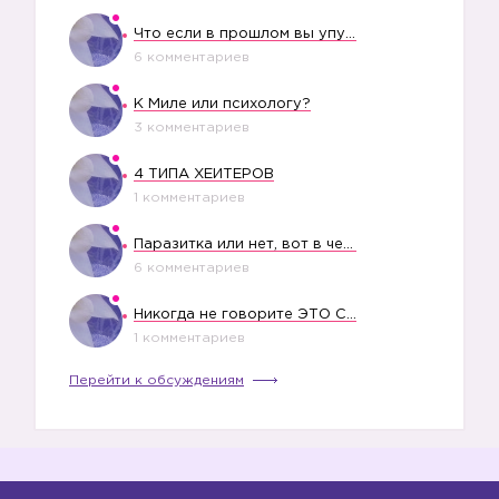
Что если в прошлом вы упустили свое счастье?
6 комментариев
К Миле или психологу?
3 комментариев
4 ТИПА ХЕЙТЕРОВ
1 комментариев
Паразитка или нет, вот в чем вопрос?
6 комментариев
Никогда не говорите ЭТО СВОЕМУ РЕБЕНКУ
1 комментариев
Перейти к обсуждениям