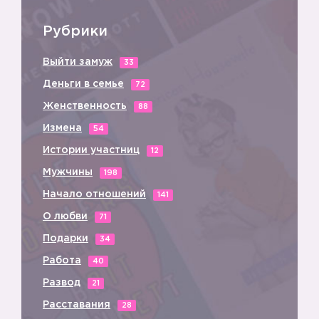
Рубрики
Выйти замуж
33
Деньги в семье
72
Женственность
88
Измена
54
Истории участниц
12
Мужчины
198
Начало отношений
141
О любви
71
Подарки
34
Работа
40
Развод
21
Расставания
28