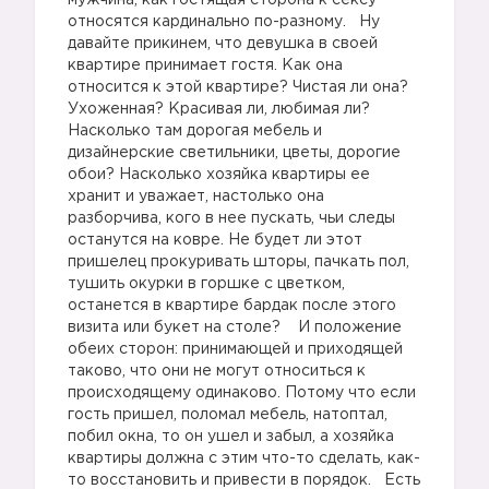
мужчина, как гостящая сторона к сексу
относятся кардинально по-разному. Ну
давайте прикинем, что девушка в своей
квартире принимает гостя. Как она
относится к этой квартире? Чистая ли она?
Ухоженная? Красивая ли, любимая ли?
Насколько там дорогая мебель и
дизайнерские светильники, цветы, дорогие
обои? Насколько хозяйка квартиры ее
хранит и уважает, настолько она
разборчива, кого в нее пускать, чьи следы
останутся на ковре. Не будет ли этот
пришелец прокуривать шторы, пачкать пол,
тушить окурки в горшке с цветком,
останется в квартире бардак после этого
визита или букет на столе? И положение
обеих сторон: принимающей и приходящей
таково, что они не могут относиться к
происходящему одинаково. Потому что если
гость пришел, поломал мебель, натоптал,
побил окна, то он ушел и забыл, а хозяйка
квартиры должна с этим что-то сделать, как-
то восстановить и привести в порядок. Есть