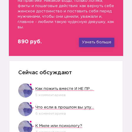
на практике. Никакой воды, только логика,
факты и пошаговые действия: как вернуть себе
женское достоинство и поставить себя перед
мужчинами, чтобы они ценили, уважали и,
главное - любили такую чудесную девушку, как
вы.
890 руб.
Узнать больше
Сейчас обсуждают
Как пожить вместе И НЕ ПРОЛЕТЕТЬ СО СВАДЬБОЙ
5 комментариев
Что если в прошлом вы упустили свое счастье?
6 комментариев
К Миле или психологу?