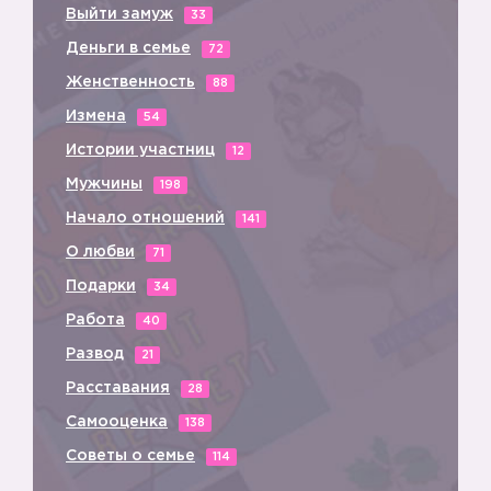
Выйти замуж
33
Деньги в семье
72
Женственность
88
Измена
54
Истории участниц
12
Мужчины
198
Начало отношений
141
О любви
71
Подарки
34
Работа
40
Развод
21
Расставания
28
Самооценка
138
Советы о семье
114