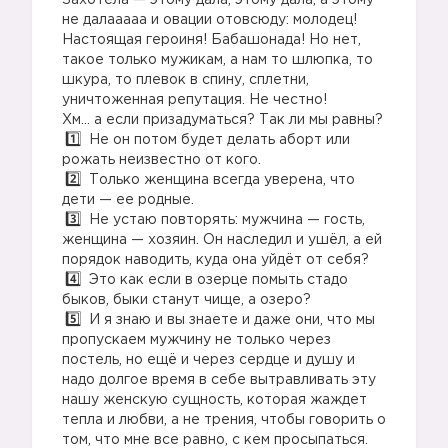
Захотела — этому дала, этому дала, а этому
не далааааа и овации отовсюду: молодец!
Настоящая героиня! Бабашонада! Но нет,
такое только мужикам, а нам то шлюпка, то
шкура, то плевок в спину, сплетни,
уничтоженная репутация. Не честно!
Хм… а если призадуматься? Так ли мы равны?
Не он потом будет делать аборт или
рожать неизвестно от кого.
Только женщина всегда уверена, что
дети — ее родные.
Не устаю повторять: мужчина — гость,
женщина — хозяин. Он наследил и ушёл, а ей
порядок наводить, куда она уйдёт от себя?
Это как если в озерце помыть стадо
быков, быки станут чище, а озеро?
И я знаю и вы знаете и даже они, что мы
пропускаем мужчину не только через
постель, но ещё и через сердце и душу и
надо долгое время в себе вытравливать эту
нашу женскую сущность, которая жаждет
тепла и любви, а не трения, чтобы говорить о
том, что мне все равно, с кем просыпаться.