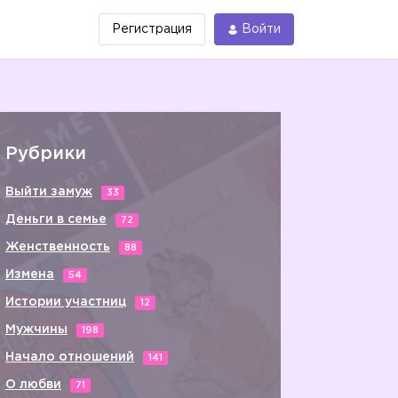
Регистрация
Войти
Рубрики
Выйти замуж
33
Деньги в семье
72
Женственность
88
Измена
54
Истории участниц
12
Мужчины
198
Начало отношений
141
О любви
71