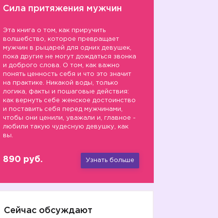
Сила притяжения мужчин
Эта книга о том, как приручить
волшебство, которое превращает
мужчин в рыцарей для одних девушек,
пока другие не могут дождаться звонка
и доброго слова. О том, как важно
понять ценность себя и что это значит
на практике. Никакой воды, только
логика, факты и пошаговые действия:
как вернуть себе женское достоинство
и поставить себя перед мужчинами,
чтобы они ценили, уважали и, главное -
любили такую чудесную девушку, как
вы.
890 руб.
Узнать больше
Сейчас обсуждают