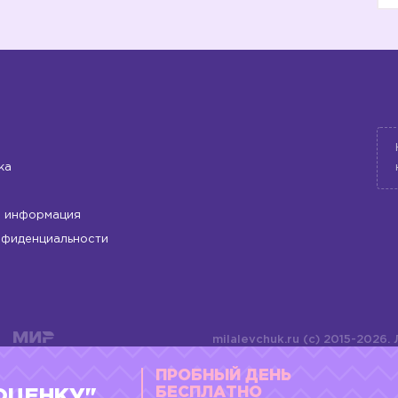
ка
 информация
нфиденциальности
milalevchuk.ru (c) 2015-2026.
материалов или подборки ма
ПРОБНЫЙ ДЕНЬ
оформления допускается ли
4784701701072
БЕСПЛАТНО
ОЦЕНКУ"