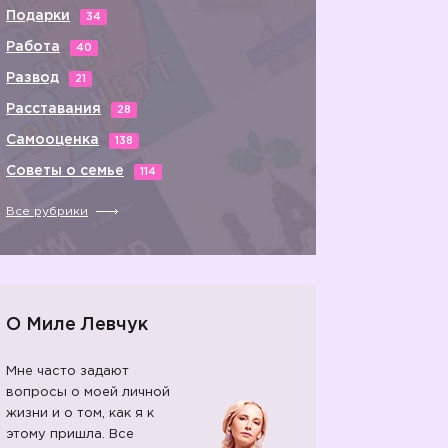
Подарки
34
Работа
40
Развод
21
Расставания
28
Самооценка
138
Советы о семье
114
Все рубрики
О Миле Левчук
Мне часто задают
вопросы о моей личной
жизни и о том, как я к
этому пришла. Все