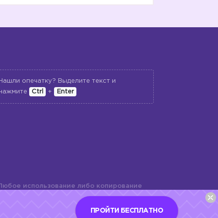
Нашли опечатку? Выделите текст и
нажмите
Ctrl
+
Enter
Любое использование либо копирование
териалов сайта, элементов дизайна и
шь с разрешения правообладателя и
ПРОЙТИ БЕСПЛАТНО