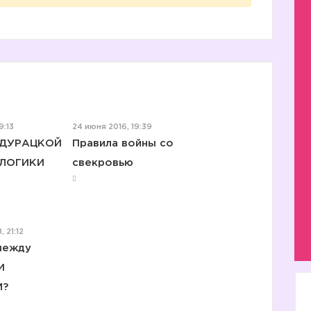
9:13
24 июня 2016, 19:39
 ДУРАЦКОЙ
Правила войны со
ЛОГИКИ
свекровью
 21:12
между
И
М?