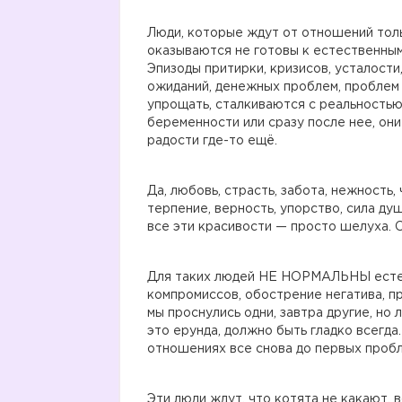
Люди, которые ждут от отношений толь
оказываются не готовы к естественным
Эпизоды притирки, кризисов, усталост
ожиданий, денежных проблем, проблем 
упрощать, сталкиваются с реальностью,
беременности или сразу после нее, они
радости где-то ещё.
Да, любовь, страсть, забота, нежность
терпение, верность, упорство, сила ду
все эти красивости — просто шелуха. С
Для таких людей НЕ НОРМАЛЬНЫ естес
компромиссов, обострение негатива, пр
мы проснулись одни, завтра другие, но
это ерунда, должно быть гладко всегда.
отношениях все снова до первых пробл
Эти люди ждут, что котята не какают, 