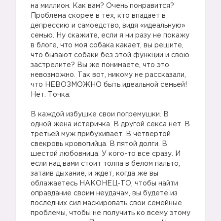
на миллион. Как вам? Очень понравится?
Проблема скорее в тех, кто впадает в
депрессию и самоедство, видя «идеальную»
семью. Ну скажите, если я ни разу не покажу
в блоге, что моя собака какает, вы решите,
что бывают собаки без этой функции и свою
застрелите? Вы же понимаете, что это
невозможно. Так вот, никому не рассказали,
что НЕВОЗМОЖНО быть идеальной семьей!
Нет. Точка.
В каждой избушке свои погремушки. В
одной жена истеричка. В другой секса нет. В
третьей муж прибухивает. В четвертой
свекровь кровопийца. В пятой долги. В
шестой любовница. У кого-то все сразу. И
если над вами стоит толпа в белом пальто,
затаив дыхание, и ждет, когда же вы
облажаетесь НАКОНЕЦ-ТО, чтобы найти
оправдание своим неудачам, вы будете из
последних сил маскировать свои семейные
проблемы, чтобы не получить ко всему этому