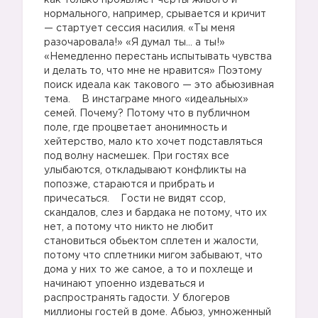
как только проявляет черты живого и
нормального, например, срывается и кричит
— стартует сессия насилия. «Ты меня
разочаровала!» «Я думал ты… а ты!»
«Немедленно перестань испытывать чувства
и делать то, что мне не нравится» Поэтому
поиск идеала как такового — это абьюзивная
тема. В инстаграме много «идеальных»
семей. Почему? Потому что в публичном
поле, где процветает анонимность и
хейтерство, мало кто хочет подставляться
под волну насмешек. При гостях все
улыбаются, откладывают конфликты на
попозже, стараются и прибрать и
причесаться. Гости не видят ссор,
скандалов, слез и бардака не потому, что их
нет, а потому что никто не любит
становиться обьектом сплетен и жалости,
потому что сплетники мигом забывают, что
дома у них то же самое, а то и похлеще и
начинают упоенно издеваться и
распространять гадости. У блогеров
миллионы гостей в доме. Абьюз, умноженный