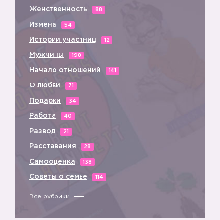
Женственность
88
Измена
54
Истории участниц
12
Мужчины
198
Начало отношений
141
О любви
71
Подарки
34
Работа
40
Развод
21
Расставания
28
Самооценка
138
Советы о семье
114
Все рубрики