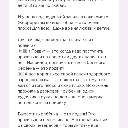
квартиру родному сыну не отдам? Это же
дети! Это же по любви».
⠀
И у меня под подушкой запищал ноликометр.
Жеррррртвы во имя любви — это очень
плохо! Для всех! Даже во имя любви к детям.
⠀
Для начала, чем жертва отличается от
подвига?
‍♀️Подвиг — это когда надо поступить
правильно и по совести и других вариантов
нет. Например, поднимать на ноги больного
ребёнка — это подвиг!
🤦🏼‍♀️А вот кормить со своей пенсии здорового
взрослого сына — это жертва. Потому что
вам от этого плохо и сыну плохо. Всю жизнь
прожил на дармовой «рыбе» ни одной
«удочки» в руках не держал. Мама умерла —
пошёл жить на помойку.
⠀
Вырастить ребёнка — это подвиг! Это
правильно и нельзя иначе. А отворачиваться
от своих интересов, чтобы дитятку все