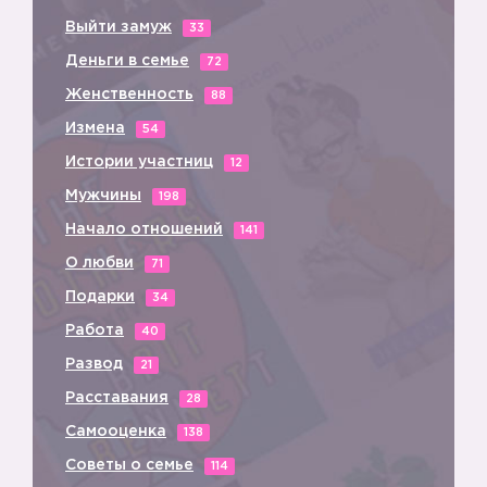
Выйти замуж
33
Деньги в семье
72
Женственность
88
Измена
54
Истории участниц
12
Мужчины
198
Начало отношений
141
О любви
71
Подарки
34
Работа
40
Развод
21
Расставания
28
Самооценка
138
Советы о семье
114