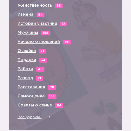
Женственность
88
Измена
54
Истории участниц
12
Мужчины
198
Начало отношений
141
О любви
71
Подарки
34
Работа
40
Развод
21
Расставания
28
Самооценка
138
Советы о семье
114
Все рубрики