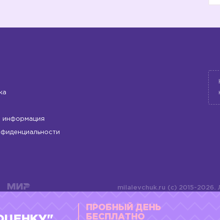
ка
 информация
нфиденциальности
milalevchuk.ru (c) 2015-2026.
материалов или подборки ма
ПРОБНЫЙ ДЕНЬ
оформления допускается ли
4784701701072
БЕСПЛАТНО
ОЦЕНКУ"