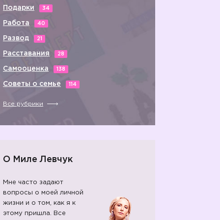
Подарки
34
Работа
40
Развод
21
Расставания
28
Самооценка
138
Советы о семье
114
Все рубрики
О Миле Левчук
Мне часто задают
вопросы о моей личной
жизни и о том, как я к
этому пришла. Все