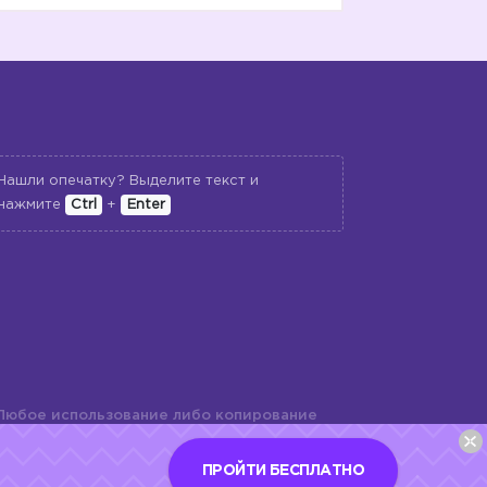
Нашли опечатку? Выделите текст и
нажмите
Ctrl
+
Enter
Любое использование либо копирование
териалов сайта, элементов дизайна и
шь с разрешения правообладателя и
ПРОЙТИ БЕСПЛАТНО