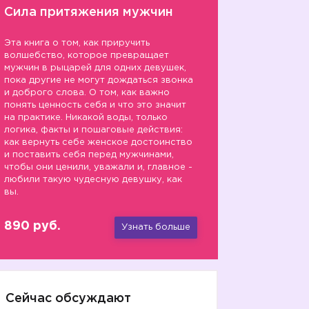
Сила притяжения мужчин
Эта книга о том, как приручить
волшебство, которое превращает
мужчин в рыцарей для одних девушек,
пока другие не могут дождаться звонка
и доброго слова. О том, как важно
понять ценность себя и что это значит
на практике. Никакой воды, только
логика, факты и пошаговые действия:
как вернуть себе женское достоинство
и поставить себя перед мужчинами,
чтобы они ценили, уважали и, главное -
любили такую чудесную девушку, как
вы.
890 руб.
Узнать больше
Сейчас обсуждают