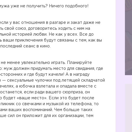
мужа уже не получить? Ничего подобного!
сли у вас отношения в разгаре и закат даже не
ь свой союз, договоритесь ходить с ним на
льной историей любви. Не как у всех. Все до
ь ваши приключения будут связаны с тем, как вы
последний сеанс в кино.
х не менее увлекательно играть. Планируйте
: муж должен придумать место для свидания, где
осторонних и где будут качели! А в награду
з — сексуальные чулочки под летящей складчатой
ачелях, а юбочка взлетала и опадала вместе с
 останется, если ради вашего сюрприза, он
то будет «ваше место». Если это будет после
 пикник со свечками и музыкой из телефона, то
ами ваших воспоминаний. Чем больше таких
ше сил он приложит для их организации, тем