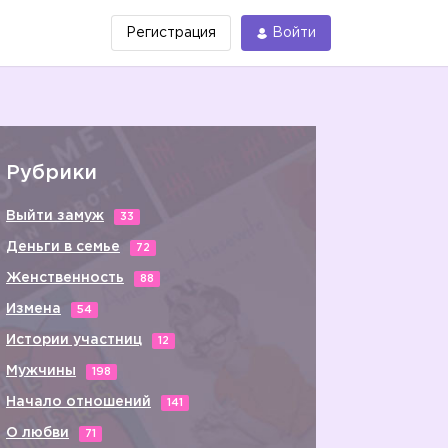
Регистрация
Войти
Рубрики
Выйти замуж
33
Деньги в семье
72
Женственность
88
Измена
54
Истории участниц
12
Мужчины
198
Начало отношений
141
О любви
71