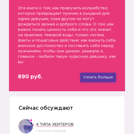
Эта книга о том, как приручить волшебство,
которое превращает мужчин в рыцарей для
одних девушек, пока другие не могут
дождаться звонка и доброго слова. О том, как
важно понять ценность себя и что это значит
на практике. Никакой воды, только логика,
факты и пошаговые действия: как вернуть себе
женское достоинство и поставить себя перед
мужчинами, чтобы они ценили, уважали и,
главное - любили такую чудесную девушку, как
вы.
890 руб.
Узнать больше
Сейчас обсуждают
4 ТИПА ХЕЙТЕРОВ
1 комментариев