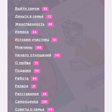
Выйти замуж
33
Деньги в семье
72
Женственность
88
Измена
54
Истории участниц
12
Мужчины
198
Начало отношений
141
О любви
71
Подарки
34
Работа
40
Развод
21
Расставания
28
Самооценка
138
Советы о семье
114