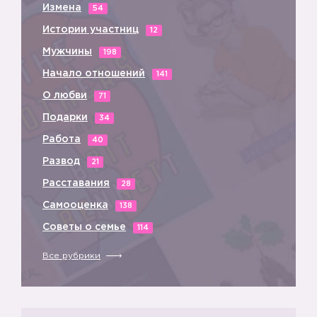
Измена
54
Истории участниц
12
Мужчины
198
Начало отношений
141
О любви
71
Подарки
34
Работа
40
Развод
21
Расставания
28
Самооценка
138
Советы о семье
114
Все рубрики