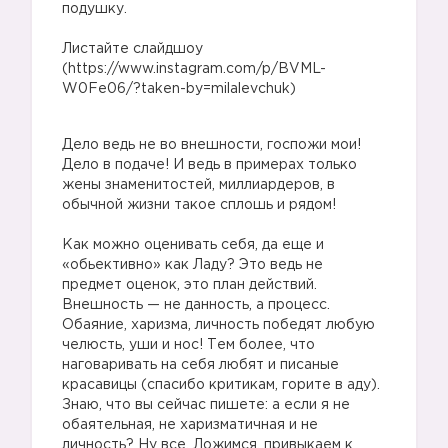
подушку.
Листайте слайдшоу
(https://www.instagram.com/p/BVML-
W0Fe06/?taken-by=milalevchuk)
Дело ведь не во внешности, госпожи мои!
Дело в подаче! И ведь в примерах только
жены знаменитостей, миллиардеров, в
обычной жизни такое сплошь и рядом!
Как можно оценивать себя, да еще и
«обьективно» как Ладу? Это ведь не
предмет оценок, это план действий.
Внешность — не данность, а процесс.
Обаяние, харизма, личность победят любую
челюсть, уши и нос! Тем более, что
наговаривать на себя любят и писаные
красавицы (спасибо критикам, горите в аду).
Знаю, что вы сейчас пишете: а если я не
обаятельная, не харизматичная и не
личность? Ну все. Ложимся, привыкаем к