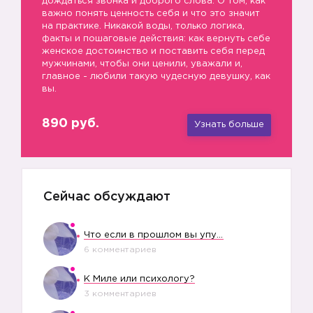
дождаться звонка и доброго слова. О том, как
важно понять ценность себя и что это значит
на практике. Никакой воды, только логика,
факты и пошаговые действия: как вернуть себе
женское достоинство и поставить себя перед
мужчинами, чтобы они ценили, уважали и,
главное - любили такую чудесную девушку, как
вы.
890 руб.
Узнать больше
Сейчас обсуждают
Что если в прошлом вы упустили свое счастье?
6 комментариев
К Миле или психологу?
3 комментариев