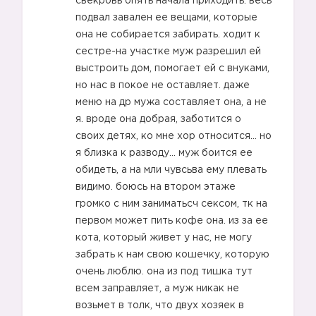
свекровь опять начала приходить. весь
подвал завален ее вещами, которые
она не собирается забирать. ходит к
сестре-на участке муж разрешил ей
выстроить дом, помогает ей с внуками,
но нас в покое не оставляет. даже
меню на др мужа составляет она, а не
я. вроде она добрая, заботится о
своих детях, ко мне хор относится… но
я близка к разводу… муж боится ее
обидеть, а на мли чувсьва ему плевать
видимо. боюсь на втором этаже
громко с ним заниматьсч сексом, тк на
первом может пить кофе она. из за ее
кота, который живет у нас, не могу
забрать к нам свою кошечку, которую
очень люблю. она из под тишка тут
всем заправляет, а муж никак не
возьмет в толк, что двух хозяек в