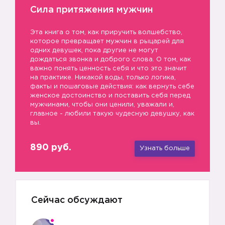
Сила притяжения мужчин
Эта книга о том, как приручить волшебство,
которое превращает мужчин в рыцарей для
одних девушек, пока другие не могут
дождаться звонка и доброго слова. О том, как
важно понять ценность себя и что это значит
на практике. Никакой воды, только логика,
факты и пошаговые действия: как вернуть себе
женское достоинство и поставить себя перед
мужчинами, чтобы они ценили, уважали и,
главное - любили такую чудесную девушку, как
вы.
890 руб.
Узнать больше
Сейчас обсуждают