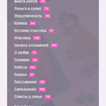
Выйти замуж
33
Деньги в семье
72
Женственность
88
Измена
54
Истории участниц
12
Мужчины
198
Начало отношений
141
О любви
71
Подарки
34
Работа
40
Развод
21
Расставания
28
Самооценка
138
Советы о семье
114