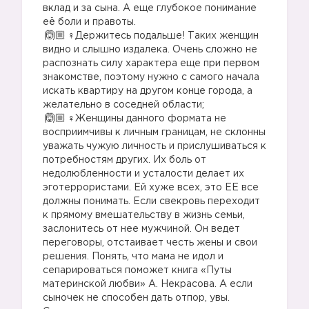
вклад и за сына. А еще глубокое понимание
её боли и правоты.
‍♀️Держитесь подальше! Таких женщин
видно и слышно издалека. Очень сложно не
распознать силу характера еще при первом
знакомстве, поэтому нужно с самого начала
искать квартиру на другом конце города, а
желательно в соседней области;
‍♀️Женщины данного формата не
восприимчивы к личным границам, не склонны
уважать чужую личность и прислушиваться к
потребностям других. Их боль от
недолюбленности и усталости делает их
эготеррористами. Ей хуже всех, это ЕЕ все
должны понимать. Если свекровь переходит
к прямому вмешательству в жизнь семьи,
заслонитесь от нее мужчиной. Он ведет
переговоры, отстаивает честь жены и свои
решения. Понять, что мама не идол и
сепарироваться поможет книга «Путы
материнской любви» А. Некрасова. А если
сыночек не способен дать отпор, увы.