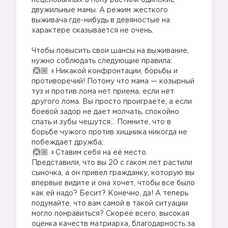
нецелованных в попу растили одинокие
двужильные мамы. А режим жесткого
выживача где-нибудь в девяностые на
характере сказывается не очень.
Чтобы повысить свои шансы на выживание,
нужно соблюдать следующие правила:
‍♀️Никакой конфронтации, борьбы и
противоречий! Потому что мама — козырный
туз и против лома нет приема, если нет
другого лома. Вы просто проиграете, а если
боевой задор не дает молчать, спокойно
спать и зубы чешутся… Помните, что в
борьбе чужого против хищника никогда не
побеждает дружба;
‍♀️Ставим себя на её место.
Представили, что вы 20 с гаком лет растили
сыночка, а он привел гражданку, которую вы
впервые видите и она хочет, чтобы все было
как ей надо? Бесит? Конечно, да! А теперь
подумайте, что вам самой в такой ситуации
могло понравиться? Скорее всего, высокая
оценка качеств матриарха, благодарность за