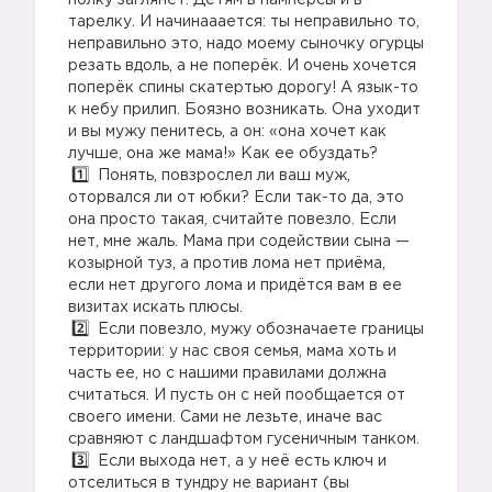
полку заглянет. Детям в памперсы и в
тарелку. И начинааается: ты неправильно то,
неправильно это, надо моему сыночку огурцы
резать вдоль, а не поперёк. И очень хочется
поперёк спины скатертью дорогу! А язык-то
к небу прилип. Боязно возникать. Она уходит
и вы мужу пенитесь, а он: «она хочет как
лучше, она же мама!» Как ее обуздать?
Понять, повзрослел ли ваш муж,
оторвался ли от юбки? Если так-то да, это
она просто такая, считайте повезло. Если
нет, мне жаль. Мама при содействии сына —
козырной туз, а против лома нет приёма,
если нет другого лома и придётся вам в ее
визитах искать плюсы.
Если повезло, мужу обозначаете границы
территории: у нас своя семья, мама хоть и
часть ее, но с нашими правилами должна
считаться. И пусть он с ней пообщается от
своего имени. Сами не лезьте, иначе вас
сравняют с ландшафтом гусеничным танком.
Если выхода нет, а у неё есть ключ и
отселиться в тундру не вариант (вы