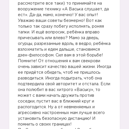
рассмотрите все таки) то принимайте на
вооружение технику «А Васька слушает, да
ест». Да-да, мамо, конечно! У вас опыт!
Уважаю ваши советы безмерно! Вот как
только так сразу побегу исполнять, роняя
тапки. И ещё вопросик, ребёнка вправо
причесывать или влево? Мамо за дверь,
огурцы, разрезанные вдоль, в ведро, ребёнка
взлохматить и едем дальше, становимся
дзен-философом. Сил вам в этой борьбе!
Помните! От отношения к вам свекрови
очень зависит качество вашей жизни. Иногда
ее придётся обидеть, чтоб не пришлось
разводиться. Иногда подыграть, чтоб она
подтвердила свой авторитет и отстала. Если
она полюбит в вас хитрого «Ваську», то
может с вами начать дружить против
соседки, пустит вас в ближний круг и
распогодится. Ну а от невменяемых и
агрессивно настроенных мам лучше всего
установить безопасную дистанцию! И
помнить о своих границах!