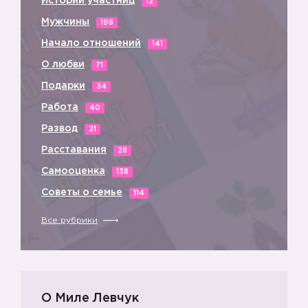
Истории участниц
12
Мужчины
198
Начало отношений
141
О любви
71
Подарки
34
Работа
40
Развод
3️⃣
21
Расставания
28
Самооценка
138
Советы о семье
114
Все рубрики
О Миле Левчук