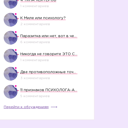
4 ТИПА ХЕЙТЕРОВ
1 комментариев
К Миле или психологу?
2 комментариев
Паразитка или нет, вот в чем вопрос?
6 комментариев
Никогда не говорите ЭТО СВОЕМУ РЕБЕНКУ
1 комментариев
Две противоположные точки зрения насчет финансового положения жены в семье
3 комментариев
11 признаков ПСИХОЛОГА-АБЬЮЗЕРА
5 комментариев
Перейти к обсуждениям