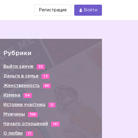
Регистрация
Войти
Рубрики
Выйти замуж
33
Деньги в семье
72
Женственность
88
Измена
54
Истории участниц
12
Мужчины
198
Начало отношений
141
О любви
71