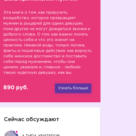
Эта книга о том, как приручить
волшебство, которое превращает
мужчин в рыцарей для одних девушек,
пока другие не могут дождаться звонка и
доброго слова. О том, как важно понять
ценность себя и что это значит на
практике. Никакой воды, только логика,
факты и пошаговые действия: как вернуть
себе женское достоинство и поставить
себя перед мужчинами, чтобы они
ценили, уважали и, главное - любили
такую чудесную девушку, как вы.
890 руб.
Узнать больше
Сейчас обсуждают