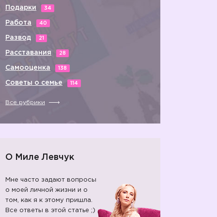
Подарки
34
Работа
40
Развод
21
Расставания
28
Самооценка
138
Советы о семье
114
Все рубрики
О Миле Левчук
Мне часто задают вопросы
о моей личной жизни и о
том, как я к этому пришла.
Все ответы в этой статье ;)