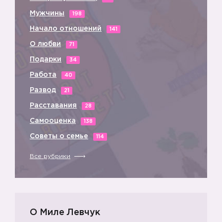
Мужчины
198
Начало отношений
141
О любви
71
Подарки
34
Работа
40
Развод
21
Расставания
28
Самооценка
138
Советы о семье
114
Все рубрики
О Миле Левчук