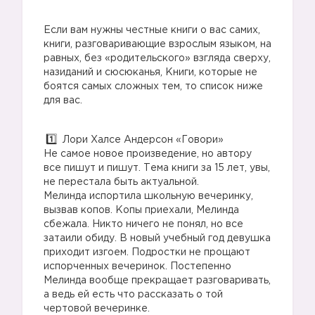
Если вам нужны честные книги о вас самих,
книги, разговаривающие взрослым языком, на
равных, без «родительского» взгляда сверху,
назиданий и сюсюканья, Книги, которые не
боятся самых сложных тем, то список ниже
для вас.
Лори Халсе Андерсон «Говори»
Не самое новое произведение, но автору
все пишут и пишут. Тема книги за 15 лет, увы,
не перестала быть актуальной.
Мелинда испортила школьную вечеринку,
вызвав копов. Копы приехали, Мелинда
сбежала. Никто ничего не понял, но все
затаили обиду. В новый учебный год девушка
приходит изгоем. Подростки не прощают
испорченных вечеринок. Постепенно
Мелинда вообще прекращает разговаривать,
а ведь ей есть что рассказать о той
чертовой вечеринке.