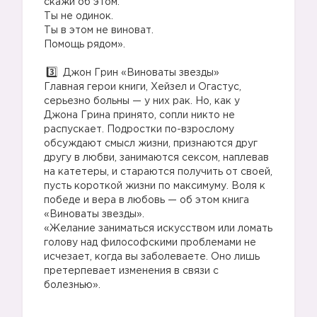
скажи об этом.
Ты не одинок.
Ты в этом не виноват.
Помощь рядом».
⠀
Джон Грин «Виноваты звезды»
Главная герои книги, Хейзел и Огастус,
серьезно больны — у них рак. Но, как у
Джона Грина принято, сопли никто не
распускает. Подростки по-взрослому
обсуждают смысл жизни, признаются друг
другу в любви, занимаются сексом, наплевав
на катетеры, и стараются получить от своей,
пусть короткой жизни по максимуму. Воля к
победе и вера в любовь — об этом книга
«Виноваты звезды».
«Желание заниматься искусством или ломать
голову над философскими проблемами не
исчезает, когда вы заболеваете. Оно лишь
претерпевает изменения в связи с
болезнью».