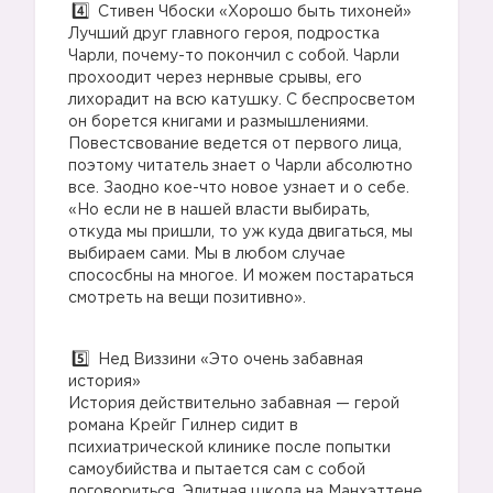
Стивен Чбоски «Хорошо быть тихоней»
Лучший друг главного героя, подростка
Чарли, почему-то покончил с собой. Чарли
прохоодит через нернвые срывы, его
лихорадит на всю катушку. С беспросветом
он борется книгами и размышлениями.
Повестсвование ведется от первого лица,
поэтому читатель знает о Чарли абсолютно
все. Заодно кое-что новое узнает и о себе.
«Но если не в нашей власти выбирать,
откуда мы пришли, то уж куда двигаться, мы
выбираем сами. Мы в любом случае
спососбны на многое. И можем постараться
смотреть на вещи позитивно».
Нед Виззини «Это очень забавная
история»
1️⃣
История действительно забавная — герой
романа Крейг Гилнер сидит в
психиатрической клинике после попытки
самоубийства и пытается сам с собой
договориться. Элитная школа на Манхэттене