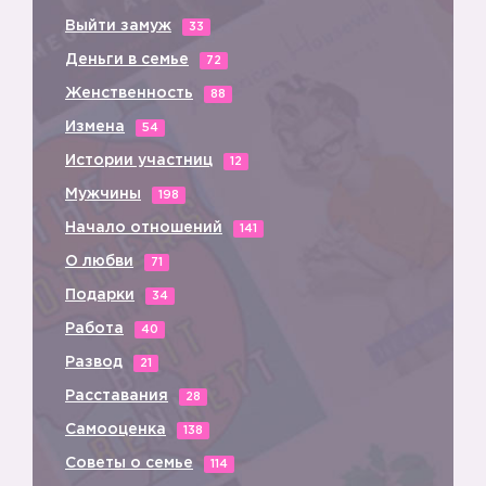
Выйти замуж
33
Деньги в семье
72
Женственность
88
Измена
54
Истории участниц
12
Мужчины
198
Начало отношений
141
О любви
71
Подарки
34
Работа
40
Развод
21
Расставания
28
Самооценка
138
Советы о семье
114