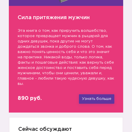
Сила притяжения мужчин
Эта книга о том, как приручить волшебство,
которое превращает мужчин в рыцарей для
одних девушек, пока другие не могут
дождаться звонка и доброго слова. О том, как
важно понять ценность себя и что это значит
на практике. Никакой воды, только логика,
факты и пошаговые действия: как вернуть себе
женское достоинство и поставить себя перед
мужчинами, чтобы они ценили, уважали и,
главное - любили такую чудесную девушку, как
вы.
890 руб.
Узнать больше
Сейчас обсуждают