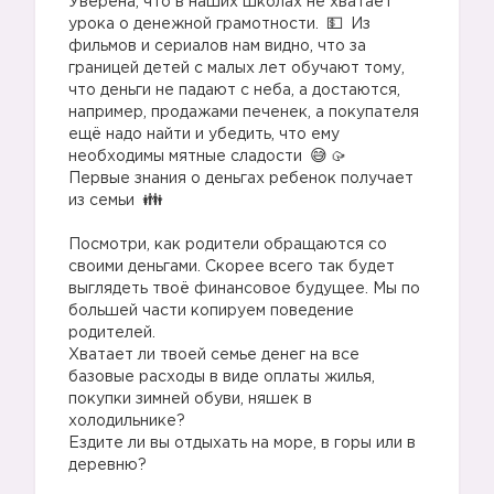
Уверена, что в наших школах не хватает
урока о денежной грамотности.
Из
фильмов и сериалов нам видно, что за
границей детей с малых лет обучают тому,
что деньги не падают с неба, а достаются,
например, продажами печенек, а покупателя
ещё надо найти и убедить, что ему
необходимы мятные сладости
🥠
Первые знания о деньгах ребенок получает
из семьи
⠀
Посмотри, как родители обращаются со
своими деньгами. Скорее всего так будет
выглядеть твоё финансовое будущее. Мы по
большей части копируем поведение
родителей.
Хватает ли твоей семье денег на все
базовые расходы в виде оплаты жилья,
покупки зимней обуви, няшек в
холодильнике?
Ездите ли вы отдыхать на море, в горы или в
деревню?