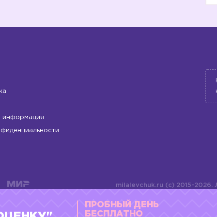
ка
 информация
нфиденциальности
milalevchuk.ru (c) 2015-2026.
материалов или подборки ма
ПРОБНЫЙ ДЕНЬ
оформления допускается ли
4784701701072
БЕСПЛАТНО
ОЦЕНКУ"