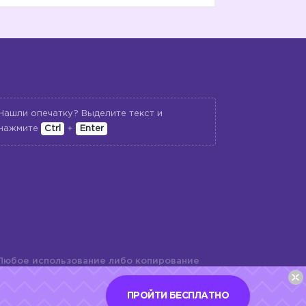
Нашли опечатку? Выделите текст и
нажмите
Ctrl
+
Enter
Любое использование либо копирование
териалов сайта, элементов дизайна и
шь с разрешения правообладателя и
ПРОЙТИ БЕСПЛАТНО