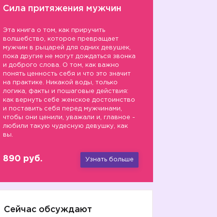
Сила притяжения мужчин
Эта книга о том, как приручить
волшебство, которое превращает
мужчин в рыцарей для одних девушек,
пока другие не могут дождаться звонка
и доброго слова. О том, как важно
понять ценность себя и что это значит
на практике. Никакой воды, только
логика, факты и пошаговые действия:
как вернуть себе женское достоинство
и поставить себя перед мужчинами,
чтобы они ценили, уважали и, главное -
любили такую чудесную девушку, как
вы.
890 руб.
Узнать больше
Сейчас обсуждают