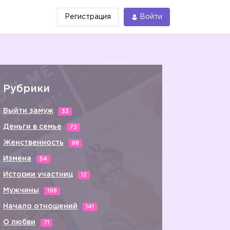
Регистрация
Войти
Рубрики
Выйти замуж
33
Деньги в семье
72
Женственность
88
Измена
54
Истории участниц
12
Мужчины
198
Начало отношений
141
О любви
71