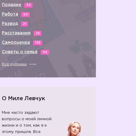
Подарки
34
Работа
40
Развод
21
Расставания
28
Самооценка
138
Советы о семье
114
Все рубрики
О Миле Левчук
Мне часто задают
вопросы о моей личной
жизни и о том, как я к
этому пришла. Все