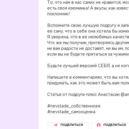
То, что нам в нас самих не нравится, 
есть своя изюминка! А вкусы, как извес
поклонник!
⠀
Вспомните свою лучшую подругу и запи
ее саму, что в себе она хотела бы изме
Я уверена, что в ее нелюбимых качества
Что же мы получим, притворяясь други
ни вам радости не доставят, ни вы им, 
если вы не будете прятаться за чужими
⠀
Будьте лучшей версией СЕБЯ, а не кого
⠀
Напишите в комментариях, что вы хотел
придумать, как это может быть вам пол
⠀
Статья от подруги-плюс Анастасии @anas
⠀
#nevstade_собственноея
#nevstade_самооценка
ПОДЕЛИТЬСЯ
ПОДЕЛИТЬСЯ