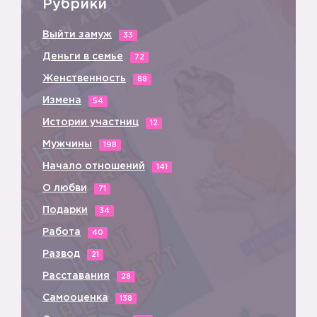
🎂
Рубрики
Выйти замуж
33
Деньги в семье
72
Женственность
88
Измена
54
Истории участниц
12
Мужчины
198
Начало отношений
141
О любви
71
Подарки
34
Работа
40
Развод
21
Расставания
28
Самооценка
138