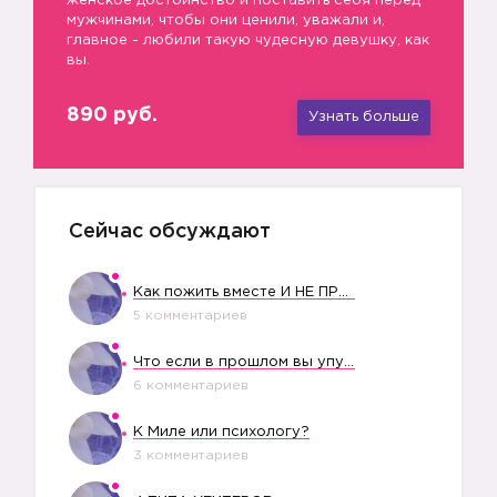
женское достоинство и поставить себя перед
мужчинами, чтобы они ценили, уважали и,
главное - любили такую чудесную девушку, как
вы.
890 руб.
Узнать больше
Сейчас обсуждают
Как пожить вместе И НЕ ПРОЛЕТЕТЬ СО СВАДЬБОЙ
5 комментариев
Что если в прошлом вы упустили свое счастье?
6 комментариев
К Миле или психологу?
3 комментариев