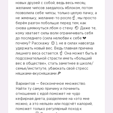
новых друзей с собой, ведь весь месяц
желание чипсов заедалось яблоком, потом
позволила себе чипсы, только целую пачку, а
не жменьку, желание-то росло
, мы просто
берём разгон побольше перед тем, как
снова шмякнуться лбом о стену
Даже те,
кому хватает силы воли ограничивать себя
до последнего (сила нелюбви к себе
почему? Расскажу
), не в силах навсегда
удержать новый вес. Ведь главная причина
лишнего веса остается.
Она может быть в
подсознательной страсти иметь «больший
вес в обществе», стать заметнее в школе/
семье/институте, убаюкать свой стресс
няшками-вкусняшками
⠀
Вариантов — бесконечное множество.
Найти ту самую причину и починить
отношения с едой поможет не чудо
кефирная диета, разделение на «это мне
можно, а это нельзя» или подсчёт калорий,
поможет только регулярный поход к