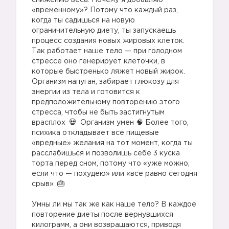
снижению веса. Почему я добавляю
«временному»? Потому что каждый раз,
когда ты садишься на новую
ограничительную диету, ты запускаешь
процесс создания новых жировых клеток.
Так работает наше тело — при голодном
стрессе оно генерирует клеточки, в
которые быстренько ляжет новый жирок.
Организм напуган, забирает глюкозу для
энергии из тела и готовится к
предположительному повторению этого
стресса, чтобы не быть застигнутым
врасплох
Организм умен 🧠 Более того,
психика откладывает все пищевые
«вредные» желания на тот момент, когда ты
расслабишься и позволишь себе 3 куска
торта перед сном, потому что «уже можно,
если что — похудею» или «все равно сегодня
срыв»
⠀
Умны ли мы так же как наше тело? В каждое
повторение диеты после вернувшихся
килограмм, а они возвращаются, приводя