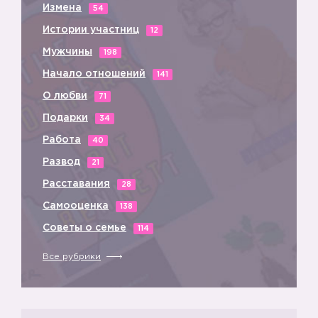
Измена
54
Истории участниц
12
Мужчины
198
Начало отношений
141
О любви
71
Подарки
34
Работа
40
Развод
21
💕
Расставания
28
Самооценка
138
6️⃣
Советы о семье
114
Все рубрики