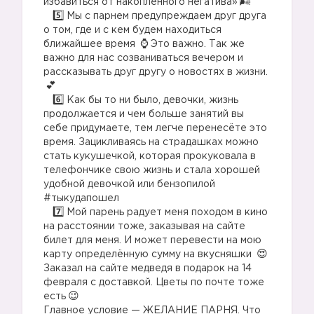
избавиться от накопленного негатива»
⠀
Мы с парнем предупреждаем друг друга
о том, где и с кем будем находиться
ближайшее время
Это важно. Так же
важно для нас созваниваться вечером и
рассказывать друг другу о новостях в жизни.
⠀
Как бы то ни было, девочки, жизнь
продолжается и чем больше занятий вы
себе придумаете, тем легче перенесёте это
время. Зацикливаясь на страдашках можно
стать кукушечкой, которая прокуковала в
телефончике свою жизнь и стала хорошей
удобной девочкой или бензопилой
#тыкудапошел
⠀
Мой парень радует меня походом в кино
на расстоянии тоже, заказывая на сайте
билет для меня. И может перевести на мою
карту определённую сумму на вкусняшки
Заказал на сайте медведя в подарок на 14
февраля с доставкой. Цветы по почте тоже
есть
Главное условие — ЖЕЛАНИЕ ПАРНЯ. Что