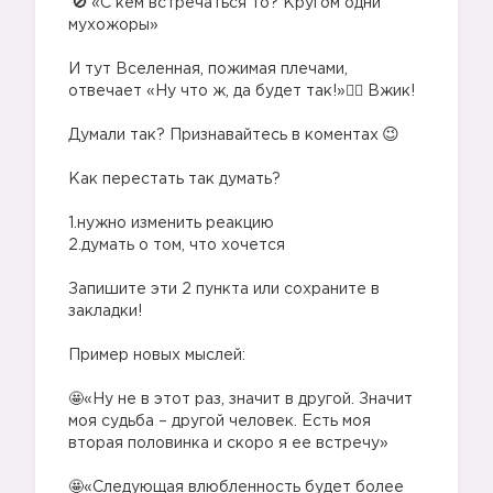
«С кем встречаться то? Кругом одни
мухожоры»
⠀
И тут Вселенная, пожимая плечами,
отвечает «Ну что ж, да будет так!»🧚‍♀️ Вжик!
⠀
Думали так? Признавайтесь в коментах
⠀
Как перестать так думать?
⠀
1.нужно изменить реакцию
2.думать о том, что хочется
⠀
Запишите эти 2 пункта или сохраните в
закладки!
⠀
Пример новых мыслей:
⠀
🤩«Ну не в этот раз, значит в другой. Значит
моя судьба – другой человек. Есть моя
вторая половинка и скоро я ее встречу»
⠀
🤩«Следующая влюбленность будет более