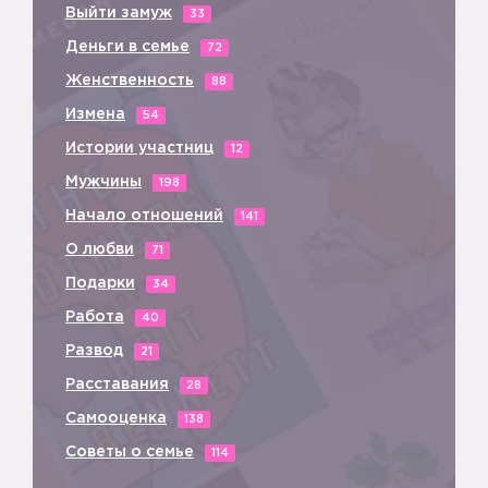
Выйти замуж
33
Деньги в семье
72
Женственность
88
Измена
54
Истории участниц
12
Мужчины
198
Начало отношений
141
О любви
71
Подарки
34
Работа
40
Развод
21
Расставания
28
Самооценка
138
Советы о семье
114