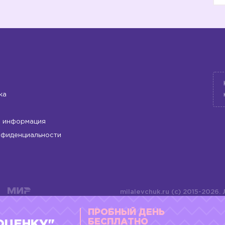
➡️
➡️
ка
 информация
нфиденциальности
milalevchuk.ru (c) 2015-2026.
материалов или подборки ма
ПРОБНЫЙ ДЕНЬ
оформления допускается ли
4784701701072
БЕСПЛАТНО
ОЦЕНКУ"