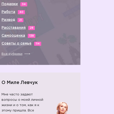
Подарки
34
Работа
40
Развод
21
Расставания
28
Самооценка
138
Советы о семье
114
Все рубрики
О Миле Левчук
Мне часто задают
вопросы о моей личной
жизни и о том, как я к
этому пришла. Все