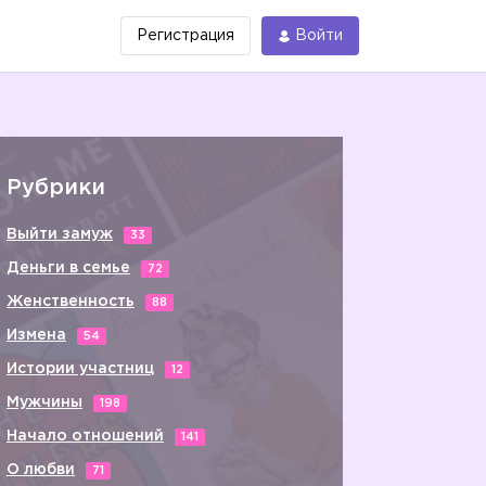
Регистрация
Войти
Рубрики
Выйти замуж
33
Деньги в семье
72
Женственность
88
Измена
54
Истории участниц
12
Мужчины
198
Начало отношений
141
О любви
71