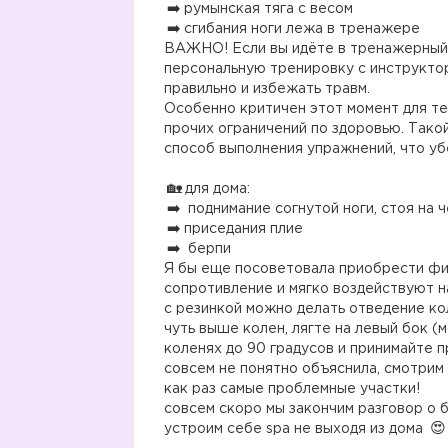
румынская тяга с весом
сгибания ноги лежа в тренажере
ВАЖНО! Если вы идёте в тренажерный з
персональную тренировку с инструкто
правильно и избежать травм.
Особенно критичен этот момент для тех
прочих ограничений по здоровью. Тако
способ выполнения упражнений, что уб
⠀
для дома:
поднимание согнутой ноги, стоя на 
приседания плие
берпи
Я бы еще посоветовала приобрести фит
сопротивление и мягко воздействуют н
с резинкой можно делать отведение кол
чуть выше колен, лягте на левый бок (м
коленях до 90 градусов и принимайте п
совсем не понятно объяснила, смотрим 
как раз самые проблемные участки!
совсем скоро мы закончим разговор о 
устроим себе spa не выходя из дома