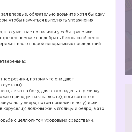
ал впервые, обязательно возьмите хотя бы одну
ром, чтобы научиться выполнять упражнения
, кто уже знает о наличии у себя травм или
й тренер поможет подобрать безопасный вес и
ережёт вас от порой непоравимых последствий.
четвереньках
нес резинки, потому что они дают
а суставы)
ена, лежа на боку, для этого наденьте резинку
ожно приподняться на локте), ноги согните в
равую ногу вверх, потом поменяйте ногу) если
в карусели)) должны жечь ягодицы и бедро, а это
борьбе с целлюлитом уходовыми средствами,