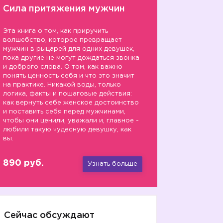
Сила притяжения мужчин
Эта книга о том, как приручить
волшебство, которое превращает
мужчин в рыцарей для одних девушек,
пока другие не могут дождаться звонка
и доброго слова. О том, как важно
понять ценность себя и что это значит
на практике. Никакой воды, только
логика, факты и пошаговые действия:
как вернуть себе женское достоинство
и поставить себя перед мужчинами,
чтобы они ценили, уважали и, главное -
любили такую чудесную девушку, как
вы.
890 руб.
Узнать больше
Сейчас обсуждают