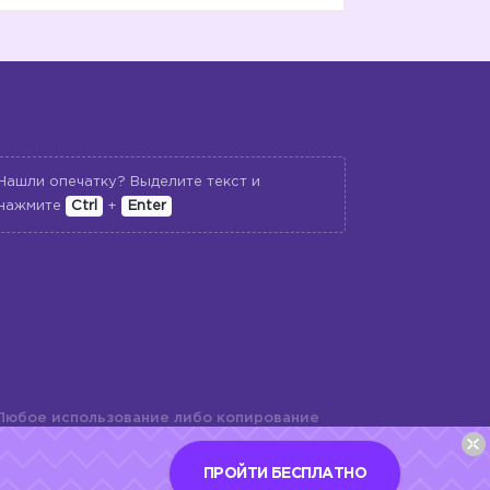
Нашли опечатку? Выделите текст и
нажмите
Ctrl
+
Enter
Любое использование либо копирование
териалов сайта, элементов дизайна и
шь с разрешения правообладателя и
ПРОЙТИ БЕСПЛАТНО