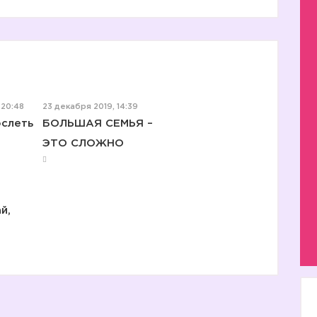
🏋️
➡️
 20:48
23 декабря 2019, 14:39
➡️
ослеть
БОЛЬШАЯ СЕМЬЯ –
ЭТО СЛОЖНО
➡️
й,