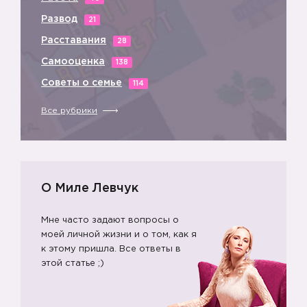
Развод
21
Расставания
28
Самооценка
138
Советы о семье
114
Все рубрики
О Миле Левчук
Мне часто задают вопросы о
моей личной жизни и о том, как я
к этому пришла. Все ответы в
этой статье ;)
