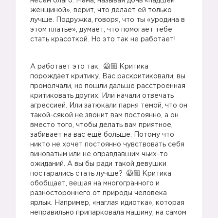
несём благо. Мама, называя дочь «падшей
женщиной», верит, что делает ей только
лучше. Подружка, говоря, что ты «уродина в
этом платье», думает, что помогает тебе
стать красоткой. Но это так не работает!
А работает это так:
Критика
порождает критику. Вас раскритиковали, вы
промолчали, но пошли дальше расстроенная
критиковать других. Или начали отвечать
агрессией. Или затюкали парня темой, что он
такой-сякой не звонит вам постоянно, а он
вместо того, чтобы делать вам приятное,
забивает на вас ещё больше. Потому что
никто не хочет постоянно чувствовать себя
виноватым или не оправдавшим чьих-то
ожиданий. А вы бы ради такой девушки
постарались стать лучше?
Критика
обобщает, вешая на многогранного и
разностороннего от природы человека
ярлык. Например, «наглая идиотка», которая
неправильно припарковала машину, на самом