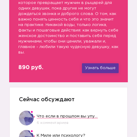
которое превращает мужчин в рыцарей для
одних девушек, пока другие не могут
дождаться звонка и доброго слова. О том, как
важно понять ценность себя и что это значит
на практике. Никакой воды, только логика,
факты и пошаговые действия: как вернуть себе
женское достоинство и поставить себя перед
мужчинами, чтобы они ценили, уважали и,
главное - любили такую чудесную девушку, как
вы.
890 руб.
Узнать больше
Сейчас обсуждают
Что если в прошлом вы упустили свое счастье?
6 комментариев
К Миле или психологу?