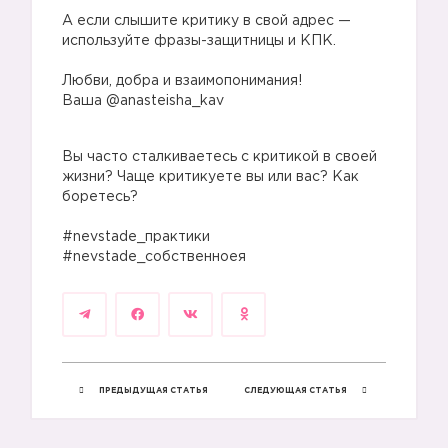
⠀
А если слышите критику в свой адрес —
используйте фразы-защитницы и КПК.
⠀
Любви, добра и взаимопонимания!
Ваша @anasteisha_kav
Вы часто сталкиваетесь с критикой в своей
жизни? Чаще критикуете вы или вас? Как
боретесь?
⠀
#nevstade_практики
#nevstade_собственноея
ПРЕДЫДУЩАЯ СТАТЬЯ
СЛЕДУЮЩАЯ СТАТЬЯ