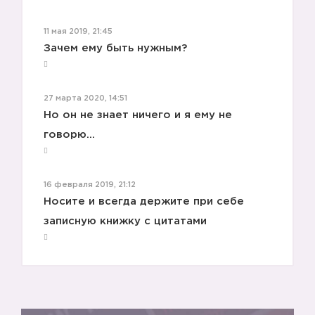
11 мая 2019, 21:45
Зачем ему быть нужным?
27 марта 2020, 14:51
Но он не знает ничего и я ему не
говорю...
16 февраля 2019, 21:12
Носите и всегда держите при себе
записную книжку с цитатами