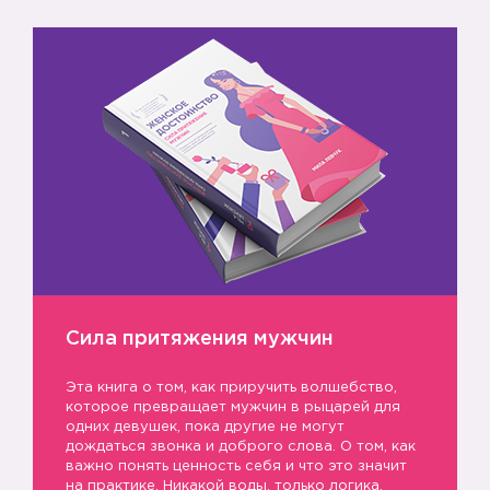
Сила притяжения мужчин
Эта книга о том, как приручить волшебство,
которое превращает мужчин в рыцарей для
одних девушек, пока другие не могут
дождаться звонка и доброго слова. О том, как
важно понять ценность себя и что это значит
на практике. Никакой воды, только логика,