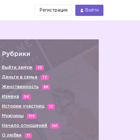
Регистрация
Войти
Рубрики
Выйти замуж
33
Деньги в семье
72
Женственность
88
Измена
54
Истории участниц
12
Мужчины
198
Начало отношений
141
О любви
71