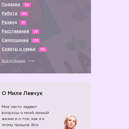
Подарки
34
Работа
40
Развод
21
Расставания
28
Самооценка
138
Советы о семье
114
Все рубрики
О Миле Левчук
Мне часто задают
💛
вопросы о моей личной
жизни и о том, как я к
этому пришла. Все