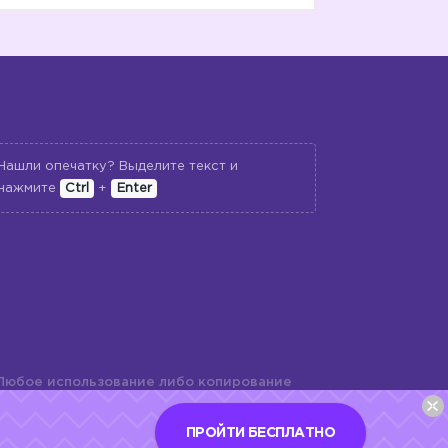
Нашли опечатку? Выделите текст и
нажмите
Ctrl
+
Enter
Любое использование либо копирование
териалов сайта, элементов дизайна и
шь с разрешения правообладателя и
ПРОЙТИ БЕСПЛАТНО