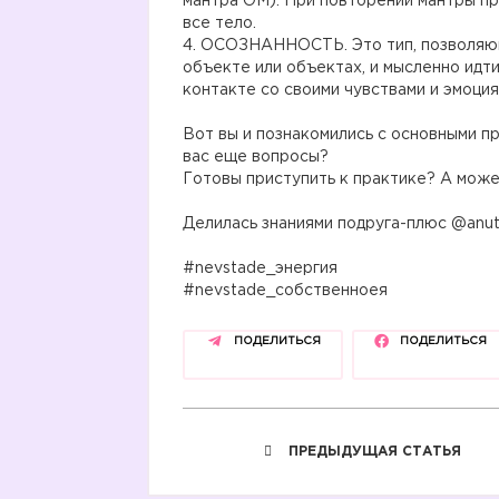
мантра ОМ). При повторении мантры пр
все тело.
4. ОСОЗНАННОСТЬ. Это тип, позволяю
объекте или объектах, и мысленно идти
контакте со своими чувствами и эмоция
⠀
Вот вы и познакомились с основными п
вас еще вопросы?
Готовы приступить к практике? А може
⠀
Делилась знаниями подруга-плюс @anut
⠀
#nevstade_энергия
#nevstade_собственноея
ПОДЕЛИТЬСЯ
ПОДЕЛИТЬСЯ
ПРЕДЫДУЩАЯ СТАТЬЯ