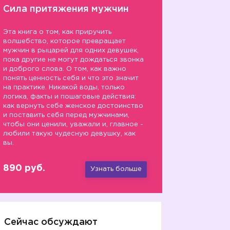
Сила притяжения мужчин
Эта книга о том, как приручить
волшебство, которое превращает
мужчин в рыцарей для одних девушек,
пока другие не могут дождаться звонка
и доброго слова. О том, как важно
понять ценность себя и что это значит
на практике. Никакой воды, только
логика, факты и пошаговые действия:
как вернуть себе женское достоинство
и поставить себя перед мужчинами,
чтобы они ценили, уважали и, главное -
любили такую чудесную девушку, как
вы.
890 руб.
Узнать больше
Сейчас обсуждают