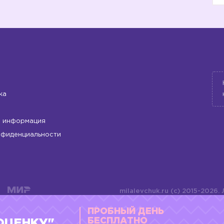
ка
 информация
нфиденциальности
milalevchuk.ru (c) 2015-2026.
материалов или подборки ма
ПРОБНЫЙ ДЕНЬ
оформления допускается ли
4784701701072
БЕСПЛАТНО
ОЦЕНКУ"