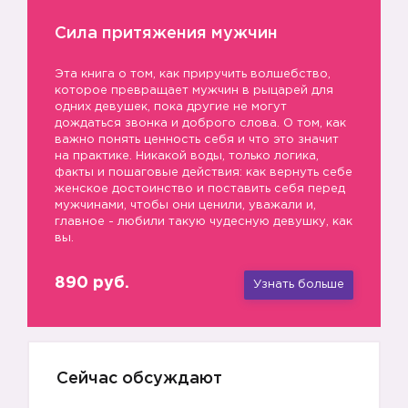
Сила притяжения мужчин
Эта книга о том, как приручить волшебство,
которое превращает мужчин в рыцарей для
одних девушек, пока другие не могут
дождаться звонка и доброго слова. О том, как
важно понять ценность себя и что это значит
на практике. Никакой воды, только логика,
факты и пошаговые действия: как вернуть себе
женское достоинство и поставить себя перед
мужчинами, чтобы они ценили, уважали и,
главное - любили такую чудесную девушку, как
вы.
890 руб.
Узнать больше
Сейчас обсуждают