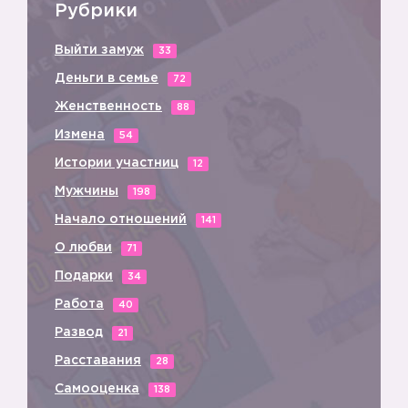
Рубрики
Выйти замуж
33
Деньги в семье
72
Женственность
88
Измена
54
Истории участниц
12
Мужчины
198
Начало отношений
141
О любви
71
Подарки
34
Работа
40
Развод
21
Расставания
28
Самооценка
138