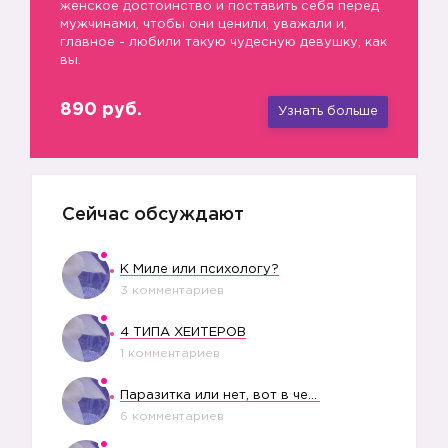
женское достоинство и поставить себя перед
мужчинами, чтобы они ценили, уважали и,
главное - любили такую чудесную девушку, как
вы.
890 руб.
Узнать больше
Сейчас обсуждают
К Миле или психологу?
3 комментариев
4 ТИПА ХЕЙТЕРОВ
1 комментариев
Паразитка или нет, вот в чем вопрос?
6 комментариев