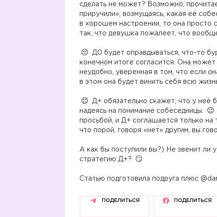
сделать не может? Возможно, прочитае
приручили», возмущаясь, какая её соб
в хорошем настроении, то она просто с
так, что девушка пожалеет, что вообщ
⠀
Д0 будет оправдываться, что-то бур
конечном итоге согласится. Она может 
неудобно, уверенная в том, что если он
в этом она будет винить себя всю жизнь
⠀
Д+ обязательно скажет, что у неё б
надеясь на понимание собеседницы.
просьбой, и Д+ соглашается только на 
что порой, говоря «нет» другим, вы гов
⠀
А как бы поступили вы?) Не звенит ли 
стратегию Д+?
⠀
Статью подготовила подруга плюс @da
ПОДЕЛИТЬСЯ
ПОДЕЛИТЬСЯ