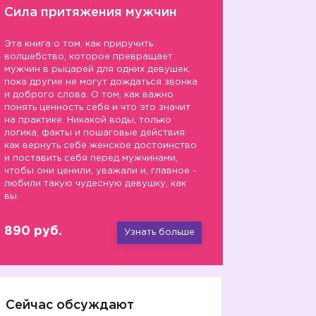
Сила притяжения мужчин
Эта книга о том, как приручить
волшебство, которое превращает
мужчин в рыцарей для одних девушек,
пока другие не могут дождаться звонка
и доброго слова. О том, как важно
понять ценность себя и что это значит
на практике. Никакой воды, только
логика, факты и пошаговые действия:
как вернуть себе женское достоинство
и поставить себя перед мужчинами,
чтобы они ценили, уважали и, главное -
любили такую чудесную девушку, как
вы.
890 руб.
Узнать больше
Сейчас обсуждают