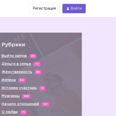
Регистрация
Войти
Рубрики
Выйти замуж
33
Деньги в семье
72
Женственность
88
Измена
54
Истории участниц
12
Мужчины
198
Начало отношений
141
О любви
71