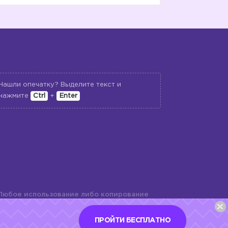
Нашли опечатку? Выделите текст и
нажмите
Ctrl
+
Enter
😏
Любое использование либо копирование
териалов сайта, элементов дизайна и
шь с разрешения правообладателя и
ПРОЙТИ БЕСПЛАТНО