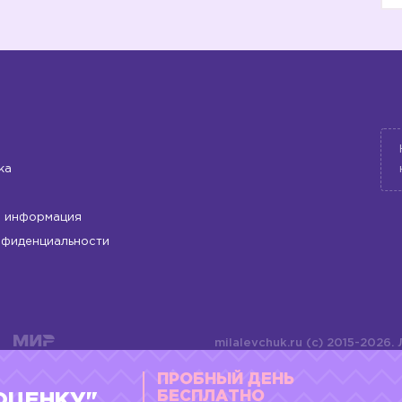
ка
 информация
нфиденциальности
milalevchuk.ru (c) 2015-2026.
материалов или подборки ма
ПРОБНЫЙ ДЕНЬ
оформления допускается ли
4784701701072
БЕСПЛАТНО
ОЦЕНКУ"