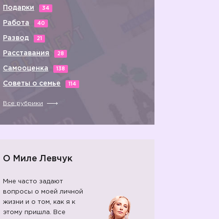
Подарки
34
Работа
40
Развод
21
Расставания
28
Самооценка
138
Советы о семье
114
Все рубрики
О Миле Левчук
Мне часто задают
вопросы о моей личной
жизни и о том, как я к
этому пришла. Все