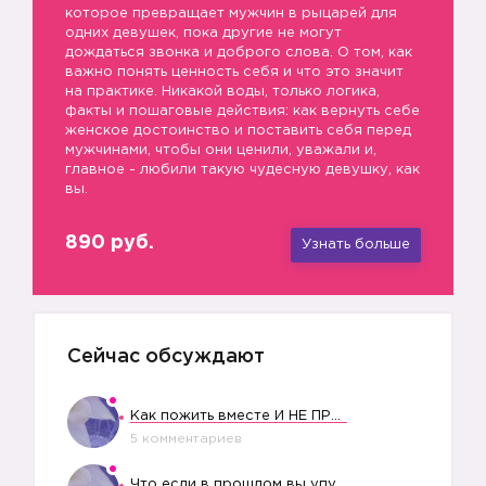
которое превращает мужчин в рыцарей для
одних девушек, пока другие не могут
дождаться звонка и доброго слова. О том, как
важно понять ценность себя и что это значит
на практике. Никакой воды, только логика,
факты и пошаговые действия: как вернуть себе
женское достоинство и поставить себя перед
мужчинами, чтобы они ценили, уважали и,
главное - любили такую чудесную девушку, как
вы.
890 руб.
Узнать больше
🐲
Сейчас обсуждают
Как пожить вместе И НЕ ПРОЛЕТЕТЬ СО СВАДЬБОЙ
5 комментариев
Что если в прошлом вы упустили свое счастье?