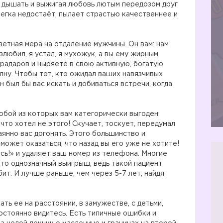
, дышать и выжигая любовь лютым передозом друг
легка недостаёт, пылает страстью качественнее и
етная мера на отдаление мужчины. Он вам: нам
азлюбил, я устал, я мухожук, а вы ему жирным
 радаров и ныряете в свою активную, богатую
лну. Чтобы тот, кто ожидал ваших навязчивых
н был бы вас искать и добиваться встречи, когда
бой из которых вам категорически выгоден:
 что хотел не этого! Скучает, тоскует, передумал
аянно вас догонять. Этого большинство и
ожет оказаться, что назад вы его уже не хотите!
сь!» и удаляет ваш номер из телефона. Многие
 это однозначный выигрыш, ведь такой пациент
ит. И лучше раньше, чем через 5-7 лет, найдя
ать ее на расстоянии, в замужестве, с детьми,
остоянно видитесь. Есть типичные ошибки и