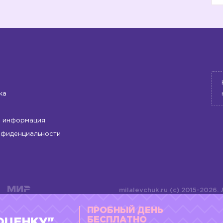
1️⃣
ка
 информация
2️⃣
нфиденциальности
milalevchuk.ru (c) 2015-2026.
материалов или подборки ма
ПРОБНЫЙ ДЕНЬ
оформления допускается ли
4784701701072
БЕСПЛАТНО
ОЦЕНКУ"