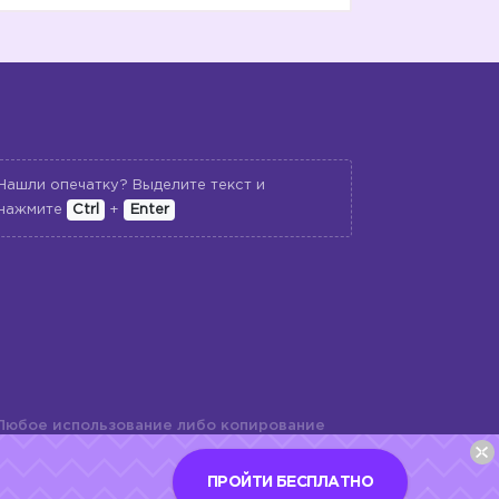
Нашли опечатку? Выделите текст и
нажмите
Ctrl
+
Enter
Любое использование либо копирование
териалов сайта, элементов дизайна и
шь с разрешения правообладателя и
ПРОЙТИ БЕСПЛАТНО