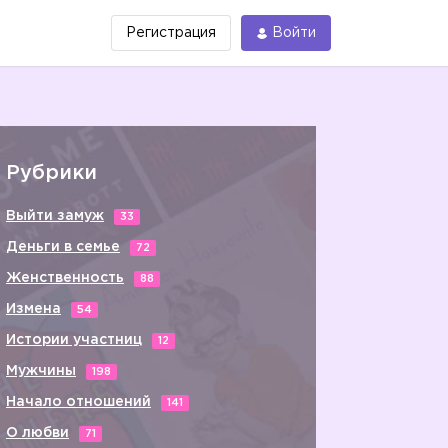
Регистрация
Войти
Рубрики
Выйти замуж
33
Деньги в семье
72
Женственность
88
Измена
54
Истории участниц
12
Мужчины
198
Начало отношений
141
О любви
71