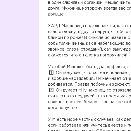
в один слюнявый организм, мешая жить
друга. Мужчина, которому всегда вас с
дольше.
⠀
ХАРД Масленица подключается, как отв
надо отдохнуть друг от друга, я тебя р
блином по роже! В смысле исчезаете с
событиями жизнь, как в набегающую во
звонков, слез и страданий, сам вынужде
окажется, что он слегка погорячился!
⠀
У любой М может быть два эффекта, лю
Он получает, что хотел и понимает,
и вообще «вотядебил»! И начинает отч
добивается. Правда побочный эффект: м
Он думает «Ну наконец-то отвязала
считают это неудачей, в то время, как
покинет вас неизбежно — он вас не люб
кого получше.
⠀
У М есть море частных случаев: как дел
если работаете или учитесь вместе и п