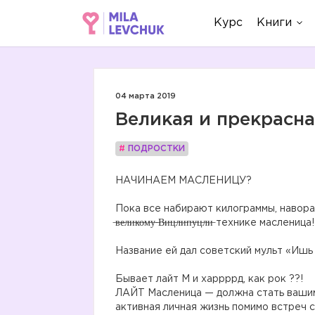
Курс
Книги
04 марта 2019
Великая и прекрасна
#
ПОДРОСТКИ
НАЧИНАЕМ МАСЛЕНИЦУ?
⠀
Пока все набирают килограммы, наворач
̶в̶е̶л̶и̶к̶о̶м̶у̶ ̶В̶и̶ц̶л̶и̶п̶у̶ц̶л̶и̶ технике м
⠀
Название ей дал советский мульт «Ишь 
⠀
Бывает лайт М и харрррд, как рок ??!
ЛАЙТ Масленица — должна стать вашим 
активная личная жизнь помимо встреч 