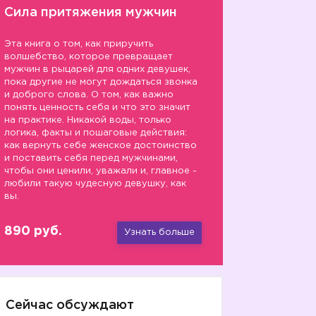
Сила притяжения мужчин
Эта книга о том, как приручить
волшебство, которое превращает
мужчин в рыцарей для одних девушек,
пока другие не могут дождаться звонка
и доброго слова. О том, как важно
понять ценность себя и что это значит
на практике. Никакой воды, только
логика, факты и пошаговые действия:
как вернуть себе женское достоинство
и поставить себя перед мужчинами,
чтобы они ценили, уважали и, главное -
любили такую чудесную девушку, как
вы.
890 руб.
Узнать больше
Сейчас обсуждают