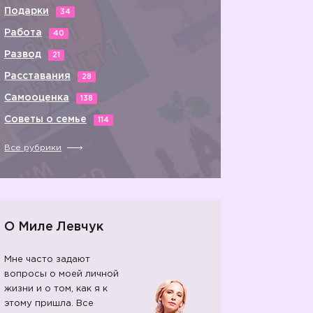
Подарки
34
Работа
40
Развод
21
Расставания
28
Самооценка
138
Советы о семье
114
Все рубрики
О Миле Левчук
Мне часто задают
вопросы о моей личной
жизни и о том, как я к
этому пришла. Все