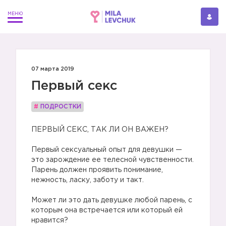
07 марта 2019
Первый секс
#
ПОДРОСТКИ
ПЕРВЫЙ СЕКС, ТАК ЛИ ОН ВАЖЕН?
⠀
Первый сексуальный опыт для девушки —
это зарождение ее телесной чувственности.
Парень должен проявить понимание,
нежность, ласку, заботу и такт.
⠀
Может ли это дать девушке любой парень, с
которым она встречается или который ей
нравится?