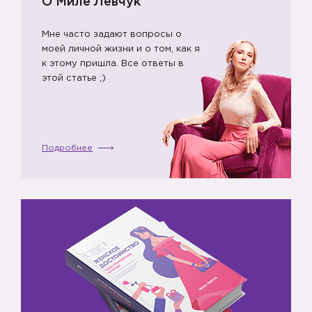
О Миле Левчук
Мне часто задают вопросы о
моей личной жизни и о том, как я
к этому пришла. Все ответы в
этой статье ;)
Подробнее