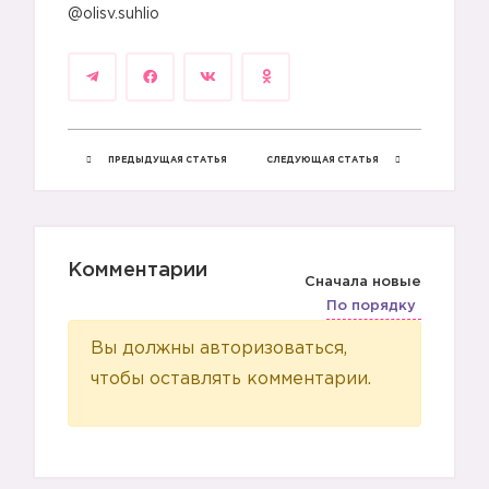
@olisv.suhlio
ПРЕДЫДУЩАЯ СТАТЬЯ
СЛЕДУЮЩАЯ СТАТЬЯ
Комментарии
Сначала новые
По порядку
Вы должны авторизоваться,
чтобы оставлять комментарии.