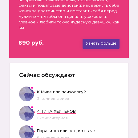
на практике. Никакой воды, только логика,
факты и пошаговые действия: как вернуть себе
женское достоинство и поставить себя перед
мужчинами, чтобы они ценили, уважали и,
главное - любили такую чудесную девушку, как
вы.
890 руб.
Узнать больше
Сейчас обсуждают
К Миле или психологу?
3 комментариев
4 ТИПА ХЕЙТЕРОВ
1 комментариев
Паразитка или нет, вот в чем вопрос?
6 комментариев