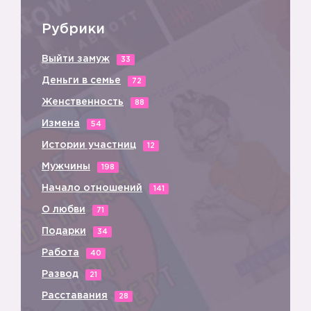
Рубрики
Выйти замуж
33
Деньги в семье
72
Женственность
88
Измена
54
Истории участниц
12
Мужчины
198
Начало отношений
141
О любви
71
Подарки
34
Работа
40
Развод
21
Расставания
28