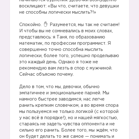
начинаются бурления. Девочки возмущённо
восклицают: «Вы что, считаете, что девушки
не способны логически мыслить?!»
⠀
Спокойно.
Разумеется, мы так не считаем!
И чтобы вы не сомневались в моих словах,
представлюсь: я Таня, по образованию
математик, по профессии программист. Я
совершенно точно способна мыслить
логически, более того, успешно проделываю
это каждый день. Однако я тоже не
рекомендую вам лезть в спор с мужчиной.
Сейчас объясню почему.
⠀
Дело в том, что мы, девочки, обычно
эмпатичнее и эмоциональнее парней. Мы
намного быстрее заводимся, нас легче
ранить крепким словечком, а во время спора
мы пользуемся не только логикой (с которой
у нас всё в порядке!), но и нашей мягкостью,
стараясь не задеть чувства оппонента и не
сильно его ранить. Более того, мы ждём, что
он будет делать то же самое — понимать и