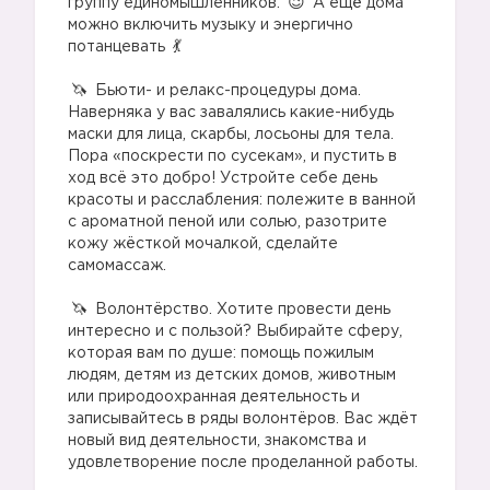
группу единомышленников.
А ещё дома
можно включить музыку и энергично
потанцевать
⠀
Бьюти- и релакс-процедуры дома.
Наверняка у вас завалялись какие-нибудь
маски для лица, скарбы, лосьоны для тела.
Пора «поскрести по сусекам», и пустить в
ход всё это добро! Устройте себе день
красоты и расслабления: полежите в ванной
с ароматной пеной или солью, разотрите
кожу жёсткой мочалкой, сделайте
самомассаж.
⠀
Волонтёрство. Хотите провести день
интересно и с пользой? Выбирайте сферу,
которая вам по душе: помощь пожилым
людям, детям из детских домов, животным
или природоохранная деятельность и
записывайтесь в ряды волонтёров. Вас ждёт
новый вид деятельности, знакомства и
удовлетворение после проделанной работы.
⠀