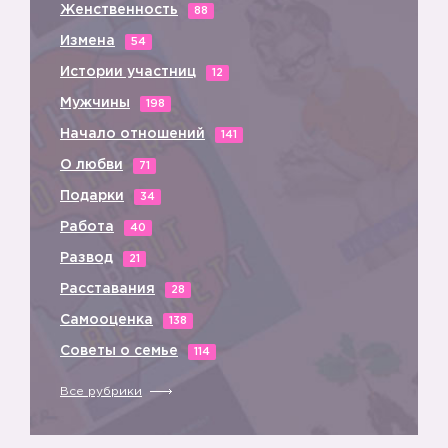
Женственность
88
🦄
Измена
54
Истории участниц
12
Мужчины
198
Начало отношений
141
О любви
71
Подарки
34
Работа
40
Развод
21
Расставания
28
Самооценка
138
Советы о семье
114
Все рубрики