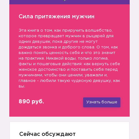
Сила притяжения мужчин
Эта книга о том, как приручить волшебство,
которое превращает мужчин в рыцарей для
одних девушек, пока другие не могут
дождаться звонка и доброго слова. О том, как
важно понять ценность себя и что это значит
на практике. Никакой воды, только логика,
факты и пошаговые действия: как вернуть себе
женское достоинство и поставить себя перед
мужчинами, чтобы они ценили, уважали и,
главное - любили такую чудесную девушку, как
вы.
890 руб.
Узнать больше
Сейчас обсуждают