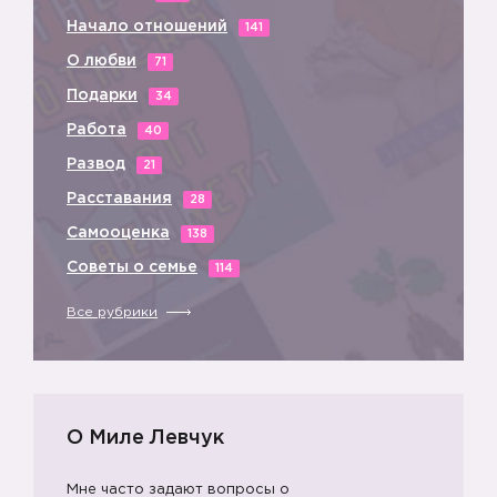
Начало отношений
141
О любви
71
Подарки
34
Работа
40
Развод
21
Расставания
28
Самооценка
138
Советы о семье
114
Все рубрики
О Миле Левчук
Мне часто задают вопросы о