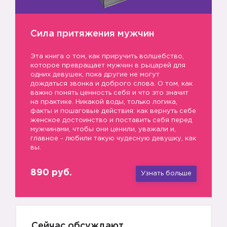
Сила притяжения мужчин
Эта книга о том, как приручить волшебство,
которое превращает мужчин в рыцарей для
одних девушек, пока другие не могут
дождаться звонка и доброго слова. О том, как
важно понять ценность себя и что это значит
на практике. Никакой воды, только логика,
факты и пошаговые действия: как вернуть себе
женское достоинство и поставить себя перед
мужчинами, чтобы они ценили, уважали и,
главное - любили такую чудесную девушку, как
вы.
890 руб.
Узнать больше
Сейчас обсуждают