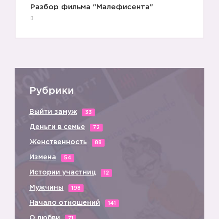
Разбор фильма "Малефисента"
Рубрики
Выйти замуж
33
Деньги в семье
72
Женственность
88
Измена
54
Истории участниц
12
Мужчины
198
Начало отношений
141
О любви
71