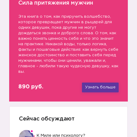
Сила притяжения мужчин
Эта книга о том, как приручить волшебство,
которое превращает мужчин в рыцарей для
одних девушек, пока другие не могут
дождаться звонка и доброго слова. О том, как
важно понять ценность себя и что это значит
на практике. Никакой воды, только логика,
факты и пошаговые действия: как вернуть себе
женское достоинство и поставить себя перед
мужчинами, чтобы они ценили, уважали и,
главное - любили такую чудесную девушку, как
вы.
890 руб.
Узнать больше
Сейчас обсуждают
К Миле или психологу?