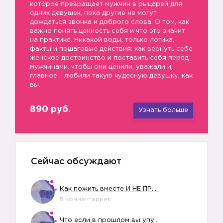
которое превращает мужчин в рыцарей для
одних девушек, пока другие не могут
дождаться звонка и доброго слова. О том, как
важно понять ценность себя и что это значит
на практике. Никакой воды, только логика,
факты и пошаговые действия: как вернуть себе
женское достоинство и поставить себя перед
мужчинами, чтобы они ценили, уважали и,
главное - любили такую чудесную девушку, как
вы.
🔥
890 руб.
Узнать больше
Сейчас обсуждают
Как пожить вместе И НЕ ПРОЛЕТЕТЬ СО СВАДЬБОЙ
5 комментариев
Что если в прошлом вы упустили свое счастье?