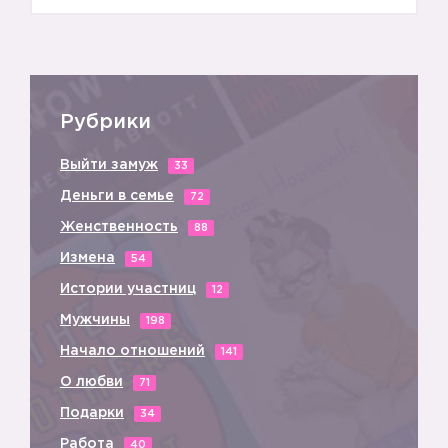
Рубрики
Выйти замуж
33
🔥
Деньги в семье
72
Женственность
88
Измена
54
Истории участниц
12
Мужчины
198
Начало отношений
141
О любви
71
Подарки
34
Работа
40