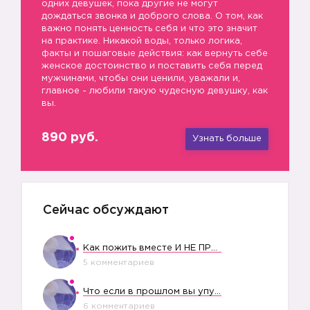
одних девушек, пока другие не могут
дождаться звонка и доброго слова. О том, как
важно понять ценность себя и что это значит
на практике. Никакой воды, только логика,
факты и пошаговые действия: как вернуть себе
женское достоинство и поставить себя перед
мужчинами, чтобы они ценили, уважали и,
главное - любили такую чудесную девушку, как
вы.
890 руб.
Узнать больше
Сейчас обсуждают
Как пожить вместе И НЕ ПРОЛЕТЕТЬ СО СВАДЬБОЙ
5 комментариев
Что если в прошлом вы упустили свое счастье?
6 комментариев