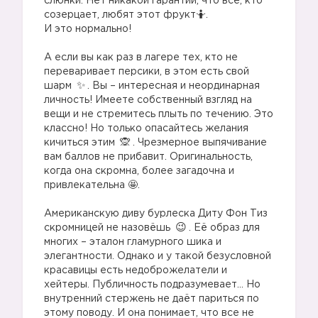
слюнки. Нет никакой гарантии, что все, кто
созерцает, любят этот фрукт🤷.
И это нормально!
⠀
А если вы как раз в лагере тех, кто не
переваривает персики, в этом есть свой
шарм
. Вы – интересная и неординарная
личность! Имеете собственный взгляд на
вещи и не стремитесь плыть по течению. Это
классно! Но только опасайтесь желания
кичиться этим
. Чрезмерное выпячивание
вам баллов не прибавит. Оригинальность,
когда она скромна, более загадочна и
привлекательна 🤩.
⠀
Американскую диву бурлеска Диту Фон Тиз
скромницей не назовёшь
. Её образ для
многих – эталон гламурного шика и
элегантности. Однако и у такой безусловной
красавицы есть недоброжелатели и
хейтеры. Публичность подразумевает… Но
внутренний стержень не даёт париться по
этому поводу. И она понимает, что все не