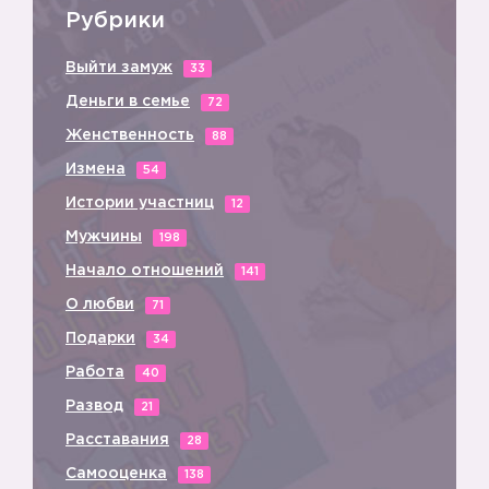
Рубрики
Выйти замуж
33
Деньги в семье
72
Женственность
88
Измена
54
Истории участниц
12
Мужчины
198
Начало отношений
141
О любви
71
Подарки
34
Работа
40
Развод
21
Расставания
28
Самооценка
138