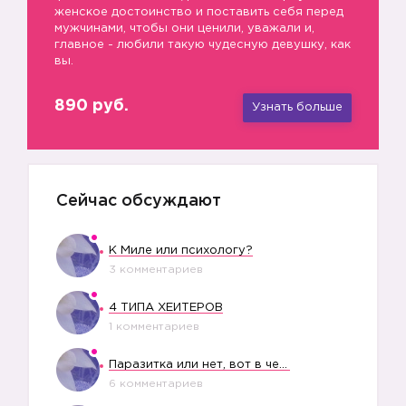
женское достоинство и поставить себя перед
мужчинами, чтобы они ценили, уважали и,
главное - любили такую чудесную девушку, как
вы.
890 руб.
Узнать больше
Сейчас обсуждают
К Миле или психологу?
3 комментариев
4 ТИПА ХЕЙТЕРОВ
1 комментариев
Паразитка или нет, вот в чем вопрос?
6 комментариев