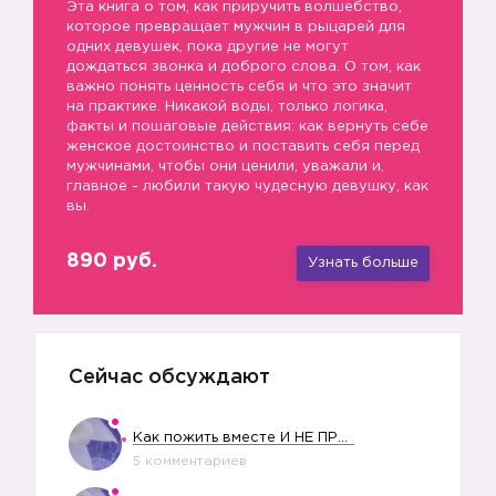
Эта книга о том, как приручить волшебство,
которое превращает мужчин в рыцарей для
одних девушек, пока другие не могут
дождаться звонка и доброго слова. О том, как
важно понять ценность себя и что это значит
на практике. Никакой воды, только логика,
факты и пошаговые действия: как вернуть себе
женское достоинство и поставить себя перед
мужчинами, чтобы они ценили, уважали и,
главное - любили такую чудесную девушку, как
вы.
890 руб.
Узнать больше
Сейчас обсуждают
Как пожить вместе И НЕ ПРОЛЕТЕТЬ СО СВАДЬБОЙ
5 комментариев