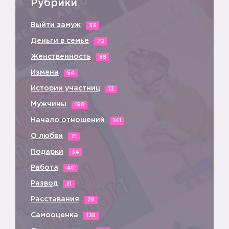
Рубрики
Выйти замуж
33
Деньги в семье
72
Женственность
88
Измена
54
Истории участниц
12
Мужчины
198
Начало отношений
141
О любви
71
Подарки
34
Работа
40
Развод
21
Расставания
28
Самооценка
138