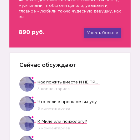
женское достоинство и поставить себя перед
мужчинами, чтобы они ценили, уважали и,
главное - любили такую чудесную девушку, как
вы.
890 руб.
Узнать больше
Сейчас обсуждают
Как пожить вместе И НЕ ПРОЛЕТЕТЬ СО СВАДЬБОЙ
5 комментариев
Что если в прошлом вы упустили свое счастье?
6 комментариев
К Миле или психологу?
3 комментариев