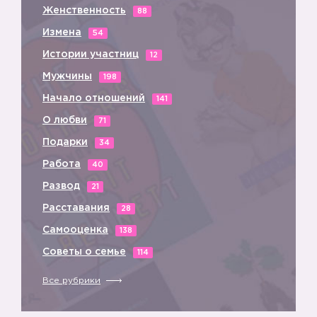
Женственность
88
Измена
54
Истории участниц
12
Мужчины
198
Начало отношений
141
О любви
71
Подарки
34
Работа
40
Развод
21
Расставания
28
Самооценка
138
Советы о семье
114
Все рубрики