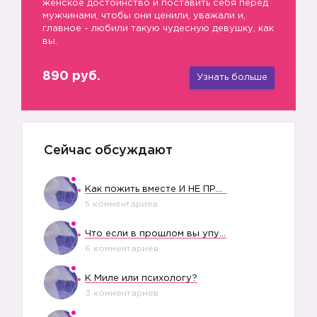
женское достоинство и поставить себя перед
мужчинами, чтобы они ценили, уважали и,
главное - любили такую чудесную девушку, как
вы.
890 руб.
Узнать больше
Сейчас обсуждают
Как пожить вместе И НЕ ПРОЛЕТЕТЬ СО СВАДЬБОЙ
5 комментариев
Что если в прошлом вы упустили свое счастье?
6 комментариев
К Миле или психологу?
3 комментариев