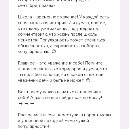
Отвратительный настрой перед 1-м
сентября, правда?
⠀
Школа – временное явление! У каждой есть
своя школьная история. И я думаю, многие,
кто школу уже закончил, подтвердят в
комментариях, что жизнь после школы
меняется! Популярность может смениться
обыденностью, а скромность, наоборот,
популярностью
.
⠀
Главное – это уважение к себе! Помните,
шагая по школьным коридорам и думая, что
ты ноль без палочки, ни о каком ответном
уважении речи и быть не может
.
⠀
Вот почему важно начать с отношения к
себе! А дальше все пойдёт как по маслу!
⠀
Расправила плечи, переступила порог школы
и уверенной походкой мимо чужой
популярности
! ⠀