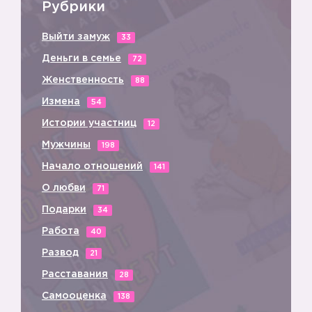
➡️
➡️
➡️
Рубрики
Выйти замуж
33
Деньги в семье
72
Женственность
88
Измена
54
Истории участниц
12
Мужчины
198
Начало отношений
141
О любви
71
Подарки
34
Работа
40
Развод
21
Расставания
28
Самооценка
138