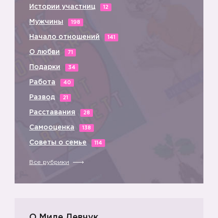
Истории участниц
12
Мужчины
198
Начало отношений
141
О любви
71
Подарки
34
Работа
40
Развод
21
Расставания
28
Самооценка
138
Советы о семье
114
Все рубрики
О Миле Левчук