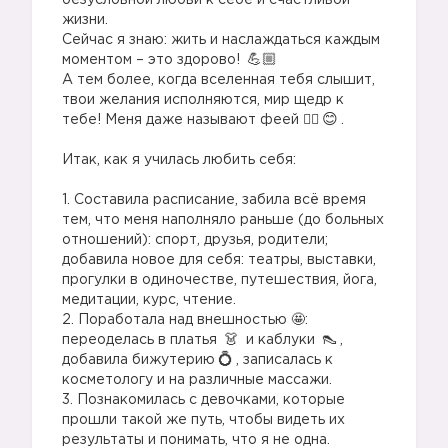
безусловной любви к себе и счастливой
жизни.
Сейчас я знаю: жить и наслаждаться каждым
моментом – это здорово!
А тем более, когда вселенная тебя слышит,
твои желания исполняются, мир щедр к
тебе! Меня даже называют феей 🧚‍♀️
.
⠀
Итак, как я училась любить себя:
⠀
1. Составила расписание, забила всё время
тем, что меня наполняло раньше (до больных
отношений): спорт, друзья, родители;
добавила новое для себя: театры, выставки,
прогулки в одиночестве, путешествия, йога,
медитации, курс, чтение.
2. Поработала над внешностью 🤩:
переоделась в платья
и каблуки
,
добавила бижутерию
, записалась к
косметологу и на различные массажи.
3. Познакомилась с девочками, которые
прошли такой же путь, чтобы видеть их
результаты и понимать, что я не одна.