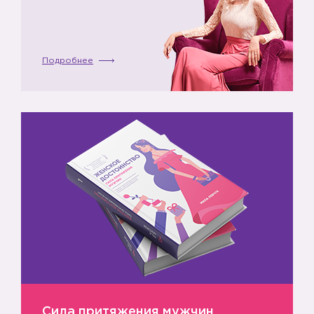
🎈
Подробнее
🎈
🎈
Сила притяжения мужчин