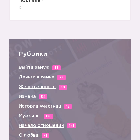
порядке?
▶️
Рубрики
Выйти замуж
33
Деньги в семье
72
Женственность
88
Измена
54
Истории участниц
12
Мужчины
198
Начало отношений
141
О любви
71