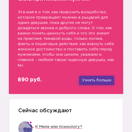
Эта книга о том, как приручить волшебство,
которое превращает мужчин в рыцарей для
одних девушек, пока другие не могут
🎈
дождаться звонка и доброго слова. О том, как
важно понять ценность себя и что это значит
на практике. Никакой воды, только логика,
факты и пошаговые действия: как вернуть себе
женское достоинство и поставить себя перед
мужчинами, чтобы они ценили, уважали и,
главное - любили такую чудесную девушку, как
вы.
890 руб.
Узнать больше
🎈
Сейчас обсуждают
К Миле или психологу?