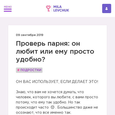
09 сентября 2019
Проверь парня: он
любит или ему просто
удобно?
#
ПОДРОСТКИ
ОН ВАС ИСПОЛЬЗУЕТ, ЕСЛИ ДЕЛАЕТ ЭТО!
⠀
Знаю, что вам не хочется думать, что
человек, которого вы любите, с вами просто
потому, что ему так удобно. Но так
происходит часто
. Большинство даже не
осознают, что все именно так.