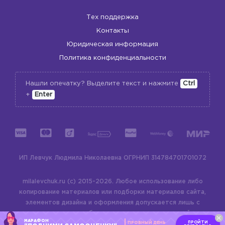
Тех поддержка
Контакты
Юридическая информация
Политика конфиденциальности
Нашли опечатку? Выделите текст и нажмите
Ctrl
+
Enter
ИП Левчук Людмила Николаевна
ОГРНИП 314784701701072
milalevchuk.ru (c) 2015-2026.
Любое использование либо
копирование материалов или подборки материалов сайта,
элементов дизайна и оформления допускается лишь с
разрешения правообладателя и только со ссылкой на
МАРАФОН
ПРОЙТИ
ПРОБНЫЙ ДЕНЬ
источник:
milalevchuk.ru