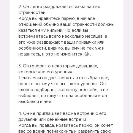
⠀
2. Он легко раздражается из-за ваших
странностей.
Когда вы нравитесь парню, в начале
отношений обычно ваши странности должны
казаться ему милыми. Но если вы
встречаетесь всего несколько месяцев, а
его уже раздражают ваши привычки или
особенности, видимо, вы ему не так уж и
нравитесь, и это не изменится
.
⠀
3. Он говорит о некоторых девушках,
которые «не его уровня».
Тем самым он дает понять, что выбрал вас,
просто потому что вы – «его уровня». Он
словно подбирает женщину под себя, а не
выбирает, потому что она особенная и он
влюбился в нее.
⠀
4. Он не приглашает вас на встречи с его
друзьями или семейные встречи
Когда вы, правда, нравитесь парню, он хочет
вас со всеми познакомить и разделить свою