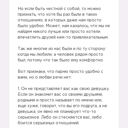
⠀
Но если быть честной с собой, то можно
признать, что хотя бы раз были в таких
отношениях, в которых даже нам просто
было удобно. Может, нам казалось, что мы не
найдем никого лучше или просто хотели
впечатлить друзей кем-то привлекательным.
⠀
Так же многие из нас были и по ту сторону:
когда мы любили, а человек рядом просто
был, потому что так было ему комфортно.
⠀
Вот признаки, что парню просто удобно с
вами, но о любви речи нет:
⠀
1. Он не представляет вас как свою девушку.
Если он знакомит вас со своими друзьями,
родными и просто называет по имени или,
еще хуже, говорит, что вы его подруга, а не
девушка, он явно не планирует что-то
серьезное. Либо он стесняется вас, либо
боится серьезных отношений.