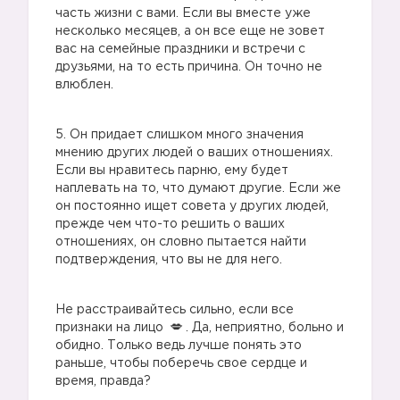
часть жизни с вами. Если вы вместе уже
несколько месяцев, а он все еще не зовет
вас на семейные праздники и встречи с
друзьями, на то есть причина. Он точно не
влюблен.
5. Он придает слишком много значения
мнению других людей о ваших отношениях.
Если вы нравитесь парню, ему будет
наплевать на то, что думают другие. Если же
он постоянно ищет совета у других людей,
прежде чем что-то решить о ваших
отношениях, он словно пытается найти
подтверждения, что вы не для него.
Не расстраивайтесь сильно, если все
признаки на лицо
. Да, неприятно, больно и
обидно. Только ведь лучше понять это
раньше, чтобы поберечь свое сердце и
время, правда?