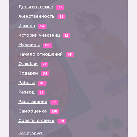
Деньги в семье
72
Женственность
88
Измена
54
Истории участниц
12
Мужчины
198
Начало отношений
141
О любви
71
Подарки
34
Работа
40
Развод
21
Расставания
28
Самооценка
138
Советы о семье
114
Все рубрики