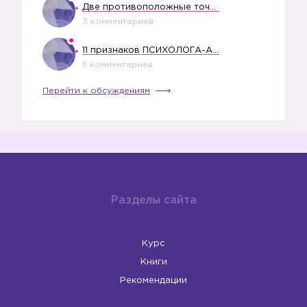
Две противоположные точки зрения насчет финансового положения жены в семье
3 комментариев
11 признаков ПСИХОЛОГА-АБЬЮЗЕРА
5 комментариев
Перейти к обсуждениям
Разделы сайта
Курс
Книги
Рекомендации