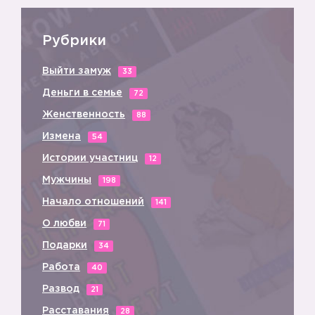
🌸
Рубрики
Выйти замуж
33
Деньги в семье
72
Женственность
88
Измена
54
Истории участниц
12
Мужчины
198
Начало отношений
141
О любви
71
😞
🙏
Подарки
34
Работа
40
Развод
21
Расставания
28