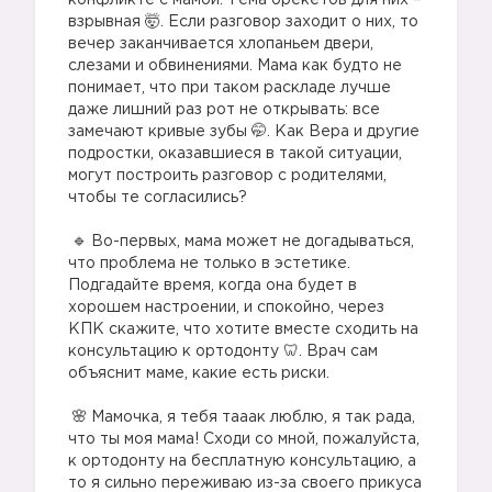
конфликте с мамой. Тема брекетов для них –
взрывная 🤯. Если разговор заходит о них, то
вечер заканчивается хлопаньем двери,
слезами и обвинениями. Мама как будто не
понимает, что при таком раскладе лучше
даже лишний раз рот не открывать: все
замечают кривые зубы 🤭. Как Вера и другие
подростки, оказавшиеся в такой ситуации,
могут построить разговор с родителями,
чтобы те согласились?
⠀
Во-первых, мама может не догадываться,
что проблема не только в эстетике.
Подгадайте время, когда она будет в
хорошем настроении, и спокойно, через
КПК скажите, что хотите вместе сходить на
консультацию к ортодонту 🦷. Врач сам
объяснит маме, какие есть риски.
⠀
Мамочка, я тебя тааак люблю, я так рада,
что ты моя мама! Сходи со мной, пожалуйста,
к ортодонту на бесплатную консультацию, а
то я сильно переживаю из-за своего прикуса