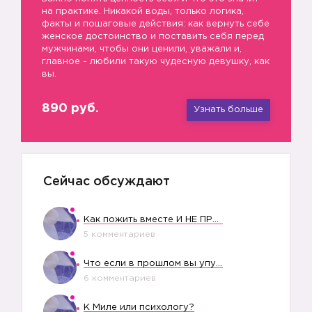
на практике. Никакой воды, только логика,
факты и пошаговые действия: как вернуть себе
женское достоинство и поставить себя перед
мужчинами, чтобы они ценили, уважали и,
главное - любили такую чудесную девушку, как
вы.
890 руб.
Узнать больше
Сейчас обсуждают
Как пожить вместе И НЕ ПРОЛЕТЕТЬ СО СВАДЬБОЙ
5 комментариев
Что если в прошлом вы упустили свое счастье?
6 комментариев
К Миле или психологу?